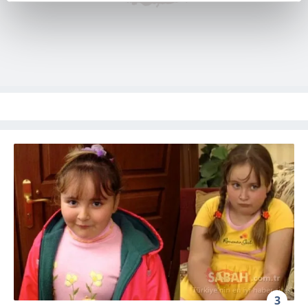
reklamların maliyetlerimizi karşılamak noktasında tek gelir
kalemimiz olduğunu sizlere hatırlatmak isteriz.
Her halükârda, kullanıcılar, bu çerezlere izin vermedikleri
takdirde, kullanıcılara hedefli reklamlar
gösterilmeyecektir."
Sizlere daha iyi bir hizmet sunabilmek için İnternet
Sitemizde kendimize ve üçüncü kişilere ait çerezler
kullanılmaktadır. Bu çerezler vasıtasıyla çeşitli kişisel
verileriniz işlenmekte olup gerekli olan çerezler bilgi
toplumu hizmetlerinin sunulması amacıyla
kullanılmaktadır. Diğer çerezler, sitemizin daha işlevsel
kılınması ve kişiselleştirilmesi ve sizlere yönelik
reklam/pazarlama faaliyetlerinin yapılması, amaçlarıyla
sınırlı olarak açık rızanız dahilinde kullanılacaktır.
Çerezlere ilişkin tercihlerinizi aşağıda yer alan panel
3
vasıtasıyla belirleyebilirsiniz. Çerezlere ilişkin detaylı bilgi