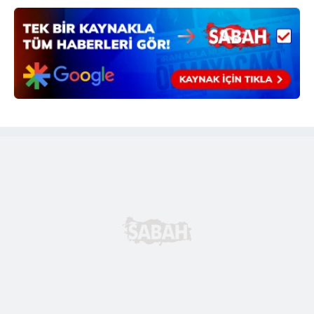
6698 sayılı Kişisel Verilerin Korunması Kanunu uyarınca
hazırlanmış Aydınlatma Metnimizi okumak ve sitemizde
ilgili mevzuata uygun olarak kullanılan çerezlerle ilgili bilgi
almak için lütfen
tıklayınız
.