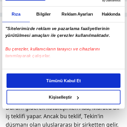
Rıza
Bilgiler
Reklam Ayarları
Hakkında
"Sitelerimizde reklam ve pazarlama faaliyetlerinin
yürütülmesi amaçları ile çerezler kullanılmaktadır.
Bu çerezler, kullanıcıların tarayıcı ve cihazlarını
tanımlayarak çalışırlar.
Bu çerezlere izin vermeniz halinde sizlere özel
kişiselleştirilmiş reklamlar sunabilir, sayfalarımızda sizlere
Tümünü Kabul Et
daha iyi reklam deneyimi yaşatabiliriz. Bunu yaparken
amacımızın size daha iyi bir reklam deneyimi sunmak
olduğunu ve sizlere en iyi içerikleri sunabilmek adına
Kişiselleştir
3
elimizden gelen çabayı gösterdiğimizi ve bu noktada,
Durum giderek kötüleşirken Ada, Murat'a bir
reklamların maliyetlerimizi karşılamak noktasında tek gelir
iş teklifi yapar. Ancak bu teklif, Tekin'in
kalemimiz olduğunu sizlere hatırlatmak isteriz.
düşmanı olan uluslararası bir şirketten gelir.