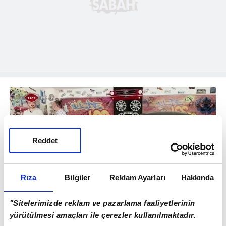
Reddet
Rıza
Bilgiler
Reklam Ayarları
Hakkında
2
"Sitelerimizde reklam ve pazarlama faaliyetlerinin
Volkswagen Golf'ün muhteşem değişimi!
yürütülmesi amaçları ile çerezler kullanılmaktadır.