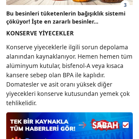
3
vasıtasıyla belirleyebilirsiniz. Çerezlere ilişkin detaylı bilgi
için Ayarlar butonuna tıklayabilir,
Çerez Bilgilendirme
Bu besinleri tüketenlerin bağışıklık sistemi
Metnimizi
ziyaret edebilirsiniz.
çöküyor! İşte en zararlı besinler...
KONSERVE YİYECEKLER
6698 sayılı Kişisel Verilerin Korunması Kanunu uyarınca
hazırlanmış Aydınlatma Metnimizi okumak ve sitemizde
Konserve yiyeceklerle ilgili sorun depolama
ilgili mevzuata uygun olarak kullanılan çerezlerle ilgili bilgi
alanından kaynaklanıyor. Hemen hemen tüm
almak için lütfen
tıklayınız
.
alüminyum kutular, bisfenol-A veya kısaca
kansere sebep olan BPA ile kaplıdır.
Domatesler ve asit oranı yüksek diğer
yiyecekleri konserve kutusundan yemek çok
tehlikelidir.