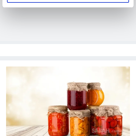
elimizden gelen çabayı gösterdiğimizi ve bu noktada,
reklamların maliyetlerimizi karşılamak noktasında tek gelir
kalemimiz olduğunu sizlere hatırlatmak isteriz.
Her halükârda, kullanıcılar, bu çerezlere izin vermedikleri
takdirde, kullanıcılara hedefli reklamlar
gösterilmeyecektir."
Sizlere daha iyi bir hizmet sunabilmek için İnternet
Sitemizde kendimize ve üçüncü kişilere ait çerezler
kullanılmaktadır. Bu çerezler vasıtasıyla çeşitli kişisel
verileriniz işlenmekte olup gerekli olan çerezler bilgi
toplumu hizmetlerinin sunulması amacıyla
kullanılmaktadır. Diğer çerezler, sitemizin daha işlevsel
kılınması ve kişiselleştirilmesi ve sizlere yönelik
reklam/pazarlama faaliyetlerinin yapılması, amaçlarıyla
sınırlı olarak açık rızanız dahilinde kullanılacaktır.
Çerezlere ilişkin tercihlerinizi aşağıda yer alan panel