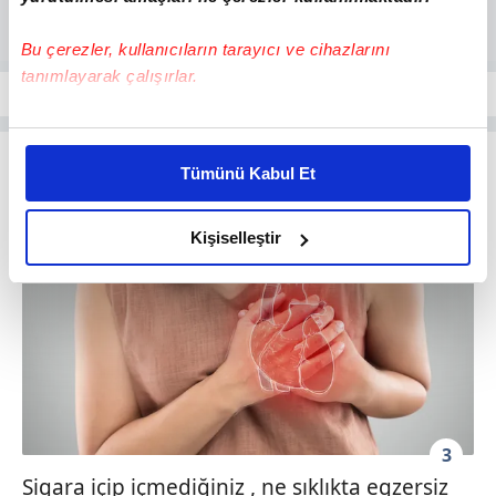
Bu çerezler, kullanıcıların tarayıcı ve cihazlarını
tanımlayarak çalışırlar.
Bu çerezlere izin vermeniz halinde sizlere özel
kişiselleştirilmiş reklamlar sunabilir, sayfalarımızda sizlere
Tümünü Kabul Et
daha iyi reklam deneyimi yaşatabiliriz. Bunu yaparken
amacımızın size daha iyi bir reklam deneyimi sunmak
olduğunu ve sizlere en iyi içerikleri sunabilmek adına
Kişiselleştir
elimizden gelen çabayı gösterdiğimizi ve bu noktada,
reklamların maliyetlerimizi karşılamak noktasında tek gelir
kalemimiz olduğunu sizlere hatırlatmak isteriz.
Her halükârda, kullanıcılar, bu çerezlere izin vermedikleri
takdirde, kullanıcılara hedefli reklamlar
gösterilmeyecektir."
3
Sizlere daha iyi bir hizmet sunabilmek için İnternet
Sigara içip içmediğiniz , ne sıklıkta egzersiz