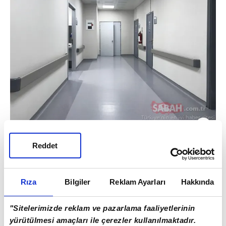
2
Koronavirüs testi nasıl yapılıyor? İşte aşama
Reddet
aşama koronavirüs testi...
Belirtileri hisseden kişi koronavirüs
Rıza
Bilgiler
Reklam Ayarları
Hakkında
şüphesiyle hastaneye gittiğinde,
hastanelerde tek bir kapıdan giriş
"Sitelerimizde reklam ve pazarlama faaliyetlerinin
gerçekleşiyor.
yürütülmesi amaçları ile çerezler kullanılmaktadır.