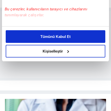
Bu çerezler, kullanıcıların tarayıcı ve cihazlarını
tanımlayarak çalışırlar.
Bu çerezlere izin vermeniz halinde sizlere özel
kişiselleştirilmiş reklamlar sunabilir, sayfalarımızda sizlere
Tümünü Kabul Et
daha iyi reklam deneyimi yaşatabiliriz. Bunu yaparken
amacımızın size daha iyi bir reklam deneyimi sunmak
olduğunu ve sizlere en iyi içerikleri sunabilmek adına
Kişiselleştir
elimizden gelen çabayı gösterdiğimizi ve bu noktada,
reklamların maliyetlerimizi karşılamak noktasında tek gelir
kalemimiz olduğunu sizlere hatırlatmak isteriz.
Her halükârda, kullanıcılar, bu çerezlere izin vermedikleri
takdirde, kullanıcılara hedefli reklamlar
gösterilmeyecektir."
Sizlere daha iyi bir hizmet sunabilmek için İnternet
Sitemizde kendimize ve üçüncü kişilere ait çerezler