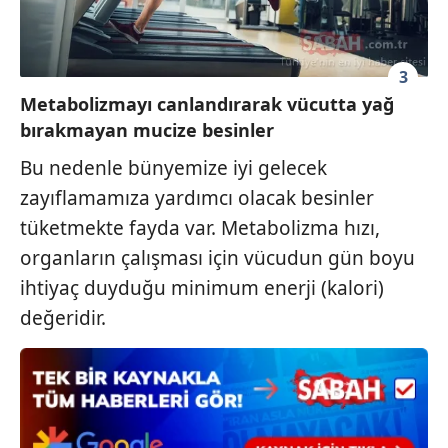
6698 sayılı Kişisel Verilerin Korunması Kanunu uyarınca
hazırlanmış Aydınlatma Metnimizi okumak ve sitemizde
ilgili mevzuata uygun olarak kullanılan çerezlerle ilgili bilgi
3
almak için lütfen
tıklayınız
.
Metabolizmayı canlandırarak vücutta yağ
bırakmayan mucize besinler
Bu nedenle bünyemize iyi gelecek
zayıflamamıza yardımcı olacak besinler
tüketmekte fayda var. Metabolizma hızı,
organların çalışması için vücudun gün boyu
ihtiyaç duyduğu minimum enerji (kalori)
değeridir.