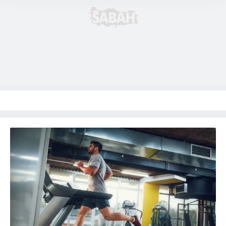
takdirde, kullanıcılara hedefli reklamlar
gösterilmeyecektir."
Sizlere daha iyi bir hizmet sunabilmek için İnternet
Sitemizde kendimize ve üçüncü kişilere ait çerezler
kullanılmaktadır. Bu çerezler vasıtasıyla çeşitli kişisel
verileriniz işlenmekte olup gerekli olan çerezler bilgi
toplumu hizmetlerinin sunulması amacıyla
kullanılmaktadır. Diğer çerezler, sitemizin daha işlevsel
kılınması ve kişiselleştirilmesi ve sizlere yönelik
reklam/pazarlama faaliyetlerinin yapılması, amaçlarıyla
sınırlı olarak açık rızanız dahilinde kullanılacaktır.
Çerezlere ilişkin tercihlerinizi aşağıda yer alan panel
vasıtasıyla belirleyebilirsiniz. Çerezlere ilişkin detaylı bilgi
için Ayarlar butonuna tıklayabilir,
Çerez Bilgilendirme
Metnimizi
ziyaret edebilirsiniz.