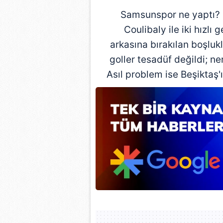
mevzuata uygun olarak kullanılan
Samsunspor ne yaptı? Ç
Coulibaly ile iki hızl
arkasına bırakılan boşluk
goller tesadüf değildi; n
Asıl problem ise Beşiktaş