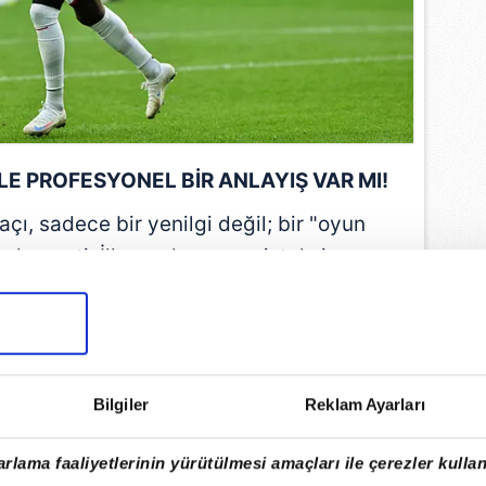
E PROFESYONEL BİR ANLAYIŞ VAR MI!
çı, sadece bir yenilgi değil; bir "oyun
nde geçti. İlk yarıda yavaş, isteksiz ve
rdı sahada. İkinci yarıda ise bunun da
sahadan kopmuş bir takım izledik.
EMLİ MANŞETLERİ İÇİN TIKLAYIN
Bilgiler
Reklam Ayarları
rlama faaliyetlerinin yürütülmesi amaçları ile çerezler kullan