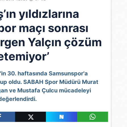
’ın yıldızlarına
or maçı sonrası
Sergen Yalçın çözüm
etemiyor’
g'in 30. haftasında Samsunspor'a
up oldu. SABAH Spor Müdürü Murat
ğan ve Mustafa Çulcu mücadeleyi
değerlendirdi.