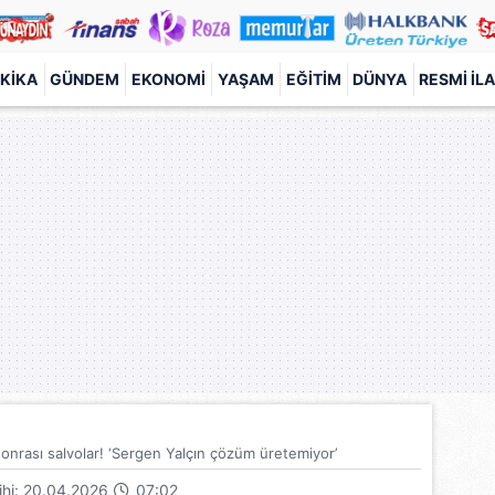
KIKA
GÜNDEM
EKONOMI
YAŞAM
EĞITIM
DÜNYA
RESMI İL
sonrası salvolar! ‘Sergen Yalçın çözüm üretemiyor’
rihi: 20.04.2026
07:02