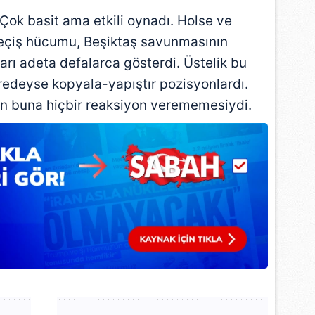
 çerezlerle ilgili bilgi almak için lütfen
tıklayınız
.
ok basit ama etkili oynadı. Holse ve
ı geçiş hücumu, Beşiktaş savunmasının
ları adeta defalarca gösterdi. Üstelik bu
eredeyse kopyala-yapıştır pozisyonlardı.
'ın buna hiçbir reaksiyon verememesiydi.