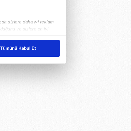
ızda sizlere daha iyi reklam
duğunu ve sizlere en iyi
liyetlerimizi karşılamak
Tümünü Kabul Et
ar gösterilmeyecektir."
çerezler kullanılmaktadır. Bu
u hizmetlerinin sunulması
i ve sizlere yönelik
nılacaktır.
kin detaylı bilgi için Ayarlar
ak ve sitemizde ilgili