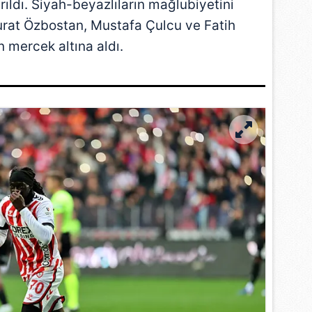
ldı. Siyah-beyazlıların mağlubiyetini
rat Özbostan
,
Mustafa Çulcu
ve
Fatih
n
mercek altına aldı.