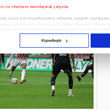
yıcı ve cihazlarını tanımlayarak çalışırlar.
de sizlere özel kişiselleştirilmiş reklamlar sunabilir, sayfalarım
aparken amacımızın size daha iyi bir reklam deneyimi sunmak ol
imizden gelen çabayı gösterdiğimizi ve bu noktada, reklamların ma
olduğunu sizlere hatırlatmak isteriz.
Kişiselleştir
çerezlere izin vermedikleri takdirde, kullanıcılara hedefli reklaml
abilmek için İnternet Sitemizde kendimize ve üçüncü kişilere ait 
isel verileriniz işlenmekte olup gerekli olan çerezler bilgi toplum
 çerezler, sitemizin daha işlevsel kılınması ve kişiselleştirilmes
 yapılması, amaçlarıyla sınırlı olarak açık rızanız dahilinde kulla
aşağıda yer alan panel vasıtasıyla belirleyebilirsiniz. Çerezlere iliş
lgilendirme Metnimizi
ziyaret edebilirsiniz.
Korunması Kanunu uyarınca hazırlanmış Aydınlatma Metnimizi okum