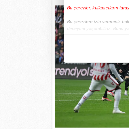
Bu çerezler, kullanıcıların tara
Bu çerezlere izin vermeniz halin
deneyimi yaşatabiliriz. Bunu y
içerikleri sunabilmek adına el
noktasında tek gelir kalemimiz 
Her halükârda, kullanıcılar, bu 
Sizlere daha iyi bir hizmet sun
çerezler vasıtasıyla çeşitli kiş
amacıyla kullanılmaktadır. Diğer
reklam/pazarlama faaliyetlerinin
Çerezlere ilişkin tercihlerinizi 
butonuna tıklayabilir,
Çerez Bi
6698 sayılı Kişisel Verilerin 