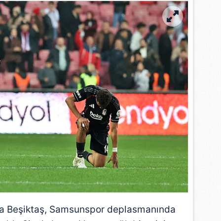
da
Beşiktaş
,
Samsunspor
deplasmanında