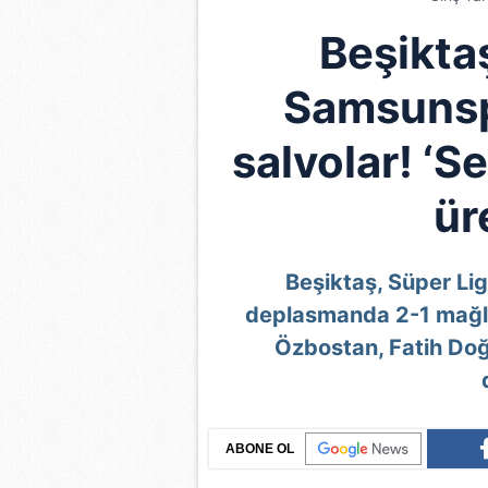
Beşiktaş
Samsunsp
salvolar! ‘
ür
Beşiktaş, Süper Li
deplasmanda 2-1 mağl
Özbostan, Fatih Do
ABONE OL