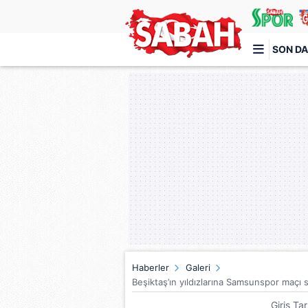
SON DA
Türkiye'nin en iyi haber sitesi
Haberler
Galeri
Beşiktaş’ın yıldızlarına Samsunspor maçı 
Giriş Ta