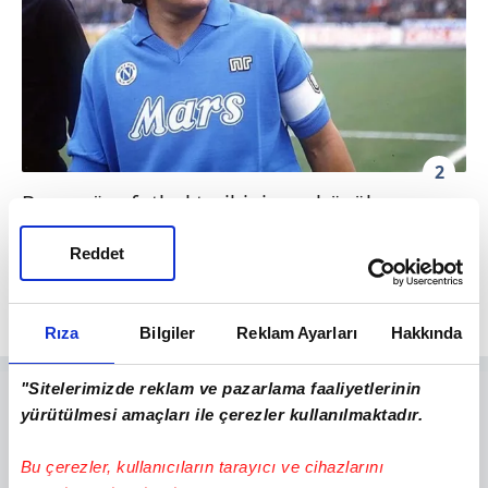
2
Buna göre futbol tarihinin en büyük
oyuncularından olan
Lionel Messi
, Diego
Reddet
Armando Maradona akla ilk gelen isimler
olmuştur
Rıza
Bilgiler
Reklam Ayarları
Hakkında
"Sitelerimizde reklam ve pazarlama faaliyetlerinin
yürütülmesi amaçları ile çerezler kullanılmaktadır.
Bu çerezler, kullanıcıların tarayıcı ve cihazlarını