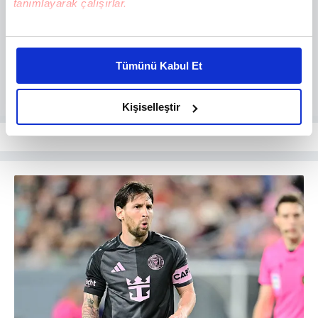
tanımlayarak çalışırlar.
Bu çerezlere izin vermeniz halinde sizlere özel
kişiselleştirilmiş reklamlar sunabilir, sayfalarımızda sizlere
Tümünü Kabul Et
daha iyi reklam deneyimi yaşatabiliriz. Bunu yaparken
amacımızın size daha iyi bir reklam deneyimi sunmak
olduğunu ve sizlere en iyi içerikleri sunabilmek adına
Kişiselleştir
elimizden gelen çabayı gösterdiğimizi ve bu noktada,
reklamların maliyetlerimizi karşılamak noktasında tek gelir
kalemimiz olduğunu sizlere hatırlatmak isteriz.
Her halükârda, kullanıcılar, bu çerezlere izin vermedikleri
takdirde, kullanıcılara hedefli reklamlar
gösterilmeyecektir."
Sizlere daha iyi bir hizmet sunabilmek için İnternet
Sitemizde kendimize ve üçüncü kişilere ait çerezler
kullanılmaktadır. Bu çerezler vasıtasıyla çeşitli kişisel
verileriniz işlenmekte olup gerekli olan çerezler bilgi