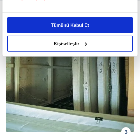
Bu çerezlere izin vermeniz halinde sizlere özel
kişiselleştirilmiş reklamlar sunabilir, sayfalarımızda sizlere
Tümünü Kabul Et
daha iyi reklam deneyimi yaşatabiliriz. Bunu yaparken
amacımızın size daha iyi bir reklam deneyimi sunmak
olduğunu ve sizlere en iyi içerikleri sunabilmek adına
Kişiselleştir
elimizden gelen çabayı gösterdiğimizi ve bu noktada,
reklamların maliyetlerimizi karşılamak noktasında tek gelir
kalemimiz olduğunu sizlere hatırlatmak isteriz.
Her halükârda, kullanıcılar, bu çerezlere izin vermedikleri
takdirde, kullanıcılara hedefli reklamlar
gösterilmeyecektir."
Sizlere daha iyi bir hizmet sunabilmek için İnternet
Sitemizde kendimize ve üçüncü kişilere ait çerezler
kullanılmaktadır. Bu çerezler vasıtasıyla çeşitli kişisel
3
verileriniz işlenmekte olup gerekli olan çerezler bilgi