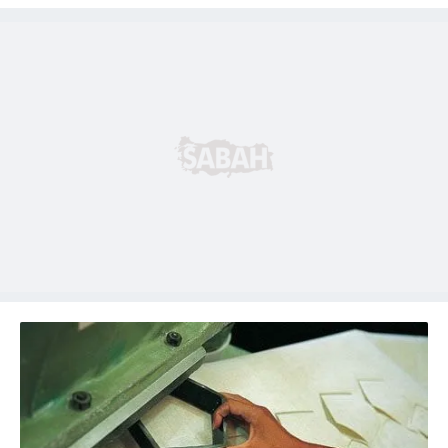
toplumu hizmetlerinin sunulması amacıyla
kullanılmaktadır. Diğer çerezler, sitemizin daha işlevsel
kılınması ve kişiselleştirilmesi ve sizlere yönelik
reklam/pazarlama faaliyetlerinin yapılması, amaçlarıyla
sınırlı olarak açık rızanız dahilinde kullanılacaktır.
Çerezlere ilişkin tercihlerinizi aşağıda yer alan panel
vasıtasıyla belirleyebilirsiniz. Çerezlere ilişkin detaylı bilgi
için Ayarlar butonuna tıklayabilir,
Çerez Bilgilendirme
Metnimizi
ziyaret edebilirsiniz.
6698 sayılı Kişisel Verilerin Korunması Kanunu uyarınca
hazırlanmış Aydınlatma Metnimizi okumak ve sitemizde
ilgili mevzuata uygun olarak kullanılan çerezlerle ilgili bilgi
almak için lütfen
tıklayınız
.