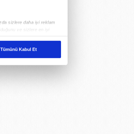
ızda sizlere daha iyi reklam
duğunu ve sizlere en iyi
liyetlerimizi karşılamak
Tümünü Kabul Et
ar gösterilmeyecektir."
çerezler kullanılmaktadır. Bu
u hizmetlerinin sunulması
i ve sizlere yönelik
nılacaktır.
kin detaylı bilgi için Ayarlar
ak ve sitemizde ilgili