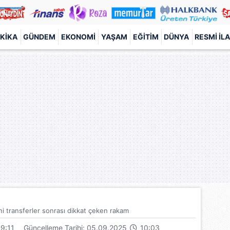
KIKA
GÜNDEM
EKONOMI
YAŞAM
EĞITIM
DÜNYA
RESMI İL
ni transferler sonrası dikkat çeken rakam
9:11
Güncelleme Tarihi: 05.09.2025
10:03