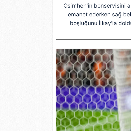
Osimhen'in bonservisini al
emanet ederken sağ bek
boşluğunu
İlkay
'la dol