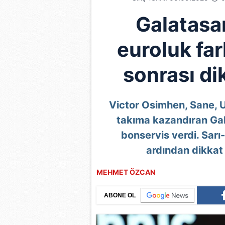
Galatasa
euroluk far
sonrası d
Victor Osimhen, Sane, Uğ
takıma kazandıran Gal
bonservis verdi. Sarı-
ardından dikkat 
MEHMET ÖZCAN
ABONE OL