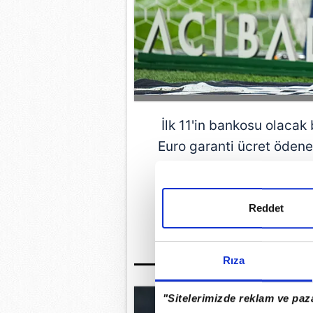
İlk 11'in bankosu olacak
Euro garanti ücret ödene
spon
Reddet
GÜNÜN EN ÖN
Rıza
"Sitelerimizde reklam ve paza