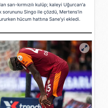
an sarı-kırmızılı kulüp; kaleyi
Uğurcan
'a
 sorununu Singo ile çözdü, Mertens'in
dururken hücum hattına
Sane
'yi ekledi.