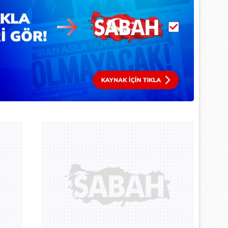
 çerezlerle ilgili bilgi almak için lütfen
tıklayınız
.