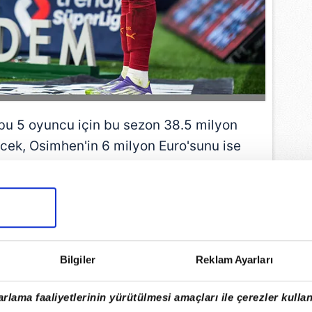
 bu 5 oyuncu için bu sezon 38.5 milyon
cek, Osimhen'in 6 milyon Euro'sunu ise
sorlar üstlenecek.
EMLİ MANŞETLERİ İÇİN TIKLAYIN
Bilgiler
Reklam Ayarları
rlama faaliyetlerinin yürütülmesi amaçları ile çerezler kullan