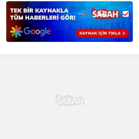
takdirde, kullanıcılara hedefli reklamlar
gösterilmeyecektir."
Sizlere daha iyi bir hizmet sunabilmek için İnternet
Sitemizde kendimize ve üçüncü kişilere ait çerezler
kullanılmaktadır. Bu çerezler vasıtasıyla çeşitli kişisel
verileriniz işlenmekte olup gerekli olan çerezler bilgi
toplumu hizmetlerinin sunulması amacıyla
kullanılmaktadır. Diğer çerezler, sitemizin daha işlevsel
kılınması ve kişiselleştirilmesi ve sizlere yönelik
reklam/pazarlama faaliyetlerinin yapılması, amaçlarıyla
sınırlı olarak açık rızanız dahilinde kullanılacaktır.
Çerezlere ilişkin tercihlerinizi aşağıda yer alan panel
vasıtasıyla belirleyebilirsiniz. Çerezlere ilişkin detaylı bilgi
için Ayarlar butonuna tıklayabilir,
Çerez Bilgilendirme
Metnimizi
ziyaret edebilirsiniz.
6698 sayılı Kişisel Verilerin Korunması Kanunu uyarınca