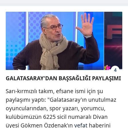
hazırlanmış Aydınlatma Metnimizi okumak ve sitemizde
ilgili mevzuata uygun olarak kullanılan çerezlerle ilgili bilgi
almak için lütfen
tıklayınız
.
4
GALATASARAY'DAN BAŞSAĞLIĞI PAYLAŞIMI
Sarı-kırmızılı takım, efsane ismi için şu
paylaşımı yaptı: "Galatasaray'ın unutulmaz
oyuncularından, spor yazarı, yorumcu,
kulübümüzün 6225 sicil numaralı Divan
üyesi Gökmen Özdenak'ın
vefat
haberini