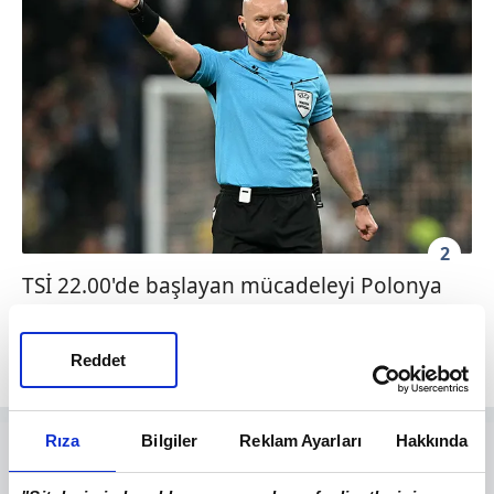
2
TSİ 22.00'de başlayan mücadeleyi Polonya
Futbol Federasyonu'ndan hakem Szymon
Marciniak yönetti.
Reddet
Rıza
Bilgiler
Reklam Ayarları
Hakkında