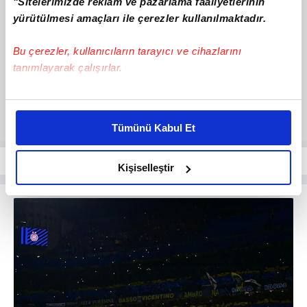
"Sitelerimizde reklam ve pazarlama faaliyetlerinin
yürütülmesi amaçları ile çerezler kullanılmaktadır.
Bu çerezler, kullanıcıların tarayıcı ve cihazlarını
tanımlayarak çalışırlar.
Bu çerezlere izin vermeniz halinde sizlere özel
kişiselleştirilmiş reklamlar sunabilir, sayfalarımızda sizlere
Tümünü Kabul Et
daha iyi reklam deneyimi yaşatabiliriz. Bunu yaparken
amacımızın size daha iyi bir reklam deneyimi sunmak
olduğunu ve sizlere en iyi içerikleri sunabilmek adına
Kişiselleştir
elimizden gelen çabayı gösterdiğimizi ve bu noktada,
reklamların maliyetlerimizi karşılamak noktasında tek gelir
kalemimiz olduğunu sizlere hatırlatmak isteriz.
Her halükârda, kullanıcılar, bu çerezlere izin vermedikleri
takdirde, kullanıcılara hedefli reklamlar
gösterilmeyecektir."