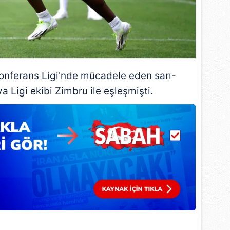
 çerezlerle ilgili bilgi almak için lütfen
tıklayınız
.
onferans Ligi
'nde mücadele eden sarı-
va Ligi ekibi Zimbru ile eşleşmişti.