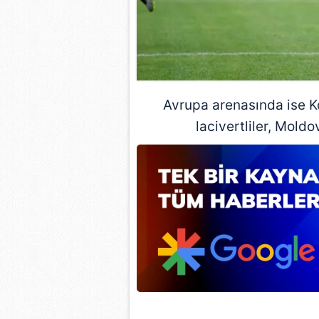
mevzuata uygun olarak kullanılan
Avrupa arenasında ise
K
lacivertliler, Moldo