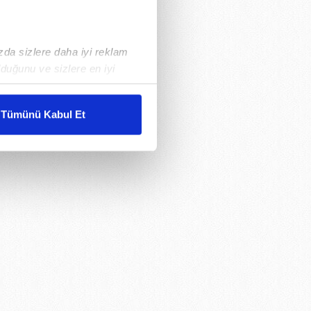
ızda sizlere daha iyi reklam
duğunu ve sizlere en iyi
liyetlerimizi karşılamak
Tümünü Kabul Et
ar gösterilmeyecektir."
çerezler kullanılmaktadır. Bu
u hizmetlerinin sunulması
i ve sizlere yönelik
nılacaktır.
kin detaylı bilgi için Ayarlar
ak ve sitemizde ilgili