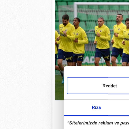
Reddet
Rıza
Trendyol Süper Lig
'de y
isteyen Fenerbahçe, çal
"Sitelerimizde reklam ve paza