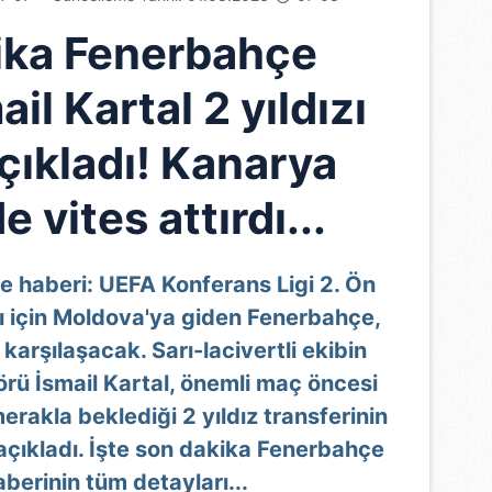
ika Fenerbahçe
ail Kartal 2 yıldızı
çıkladı! Kanarya
e vites attırdı...
 haberi: UEFA Konferans Ligi 2. Ön
ı için Moldova'ya giden Fenerbahçe,
 karşılaşacak. Sarı-lacivertli ekibin
törü İsmail Kartal, önemli maç öncesi
erakla beklediği 2 yıldız transferinin
çıkladı. İşte son dakika Fenerbahçe
aberinin tüm detayları...