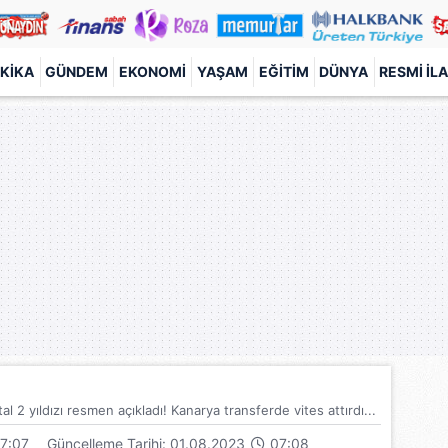
KIKA
GÜNDEM
EKONOMI
YAŞAM
EĞITIM
DÜNYA
RESMI İL
l 2 yıldızı resmen açıkladı! Kanarya transferde vites attırdı...
7:07
Güncelleme Tarihi: 01.08.2023
07:08