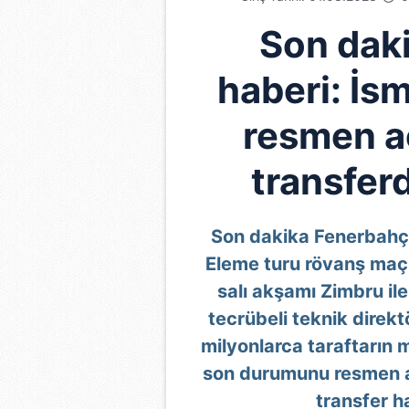
Son dak
haberi: İsm
resmen a
transferd
Son dakika Fenerbahçe
Eleme turu rövanş maç
salı akşamı Zimbru ile
tecrübeli teknik direk
milyonlarca taraftarın m
son durumunu resmen a
transfer h