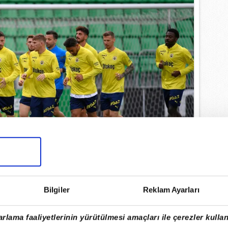
Bilgiler
Reklam Ayarları
eni sezona iddialı bir başlangıç yapmak
ışmalarına hız kesmeden devam ediyor.
rlama faaliyetlerinin yürütülmesi amaçları ile çerezler kullan