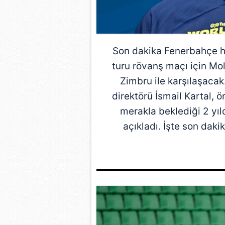
Son dakika
Fenerbahçe
h
turu rövanş maçı için
Mo
Zimbru ile karşılaşacak.
direktörü
İsmail Kartal
, ö
merakla beklediği 2 yı
açıkladı. İşte son dak