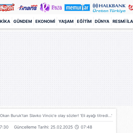
KIKA
GÜNDEM
EKONOMI
YAŞAM
EĞITIM
DÜNYA
RESMI İL
kan Buruk'tan Slavko Vincic'e olay sözler! 'Eli ayağı titredi...'
7:30
Güncelleme Tarihi: 25.02.2025
07:48