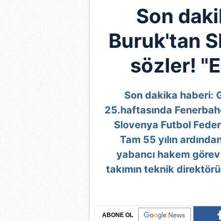
Son daki
Buruk'tan S
sözler! "El
Son dakika haberi: G
25.haftasında Fenerbahç
Slovenya Futbol Feder
Tam 55 yılın ardında
yabancı hakem görev y
takımın teknik direktörü
ABONE OL