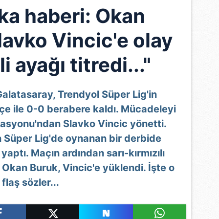
ka haberi: Okan
lavko Vincic'e olay
i ayağı titredi..."
alatasaray, Trendyol Süper Lig'in
e ile 0-0 berabere kaldı. Mücadeleyi
asyonu'ndan Slavko Vincic yönetti.
n Süper Lig'de oynanan bir derbide
aptı. Maçın ardından sarı-kırmızılı
 Okan Buruk, Vincic'e yüklendi. İşte o
flaş sözler...