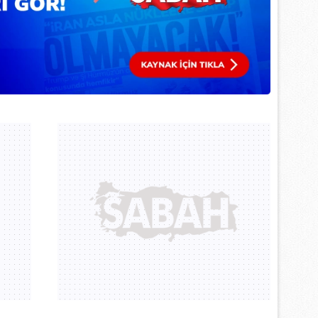
 çerezlerle ilgili bilgi almak için lütfen
tıklayınız
.