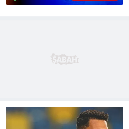
için Ayarlar butonuna tıklayabilir,
Çerez Bilgilendirme
Metnimizi
ziyaret edebilirsiniz.
6698 sayılı Kişisel Verilerin Korunması Kanunu uyarınca
hazırlanmış Aydınlatma Metnimizi okumak ve sitemizde
ilgili mevzuata uygun olarak kullanılan çerezlerle ilgili bilgi
almak için lütfen
tıklayınız
.