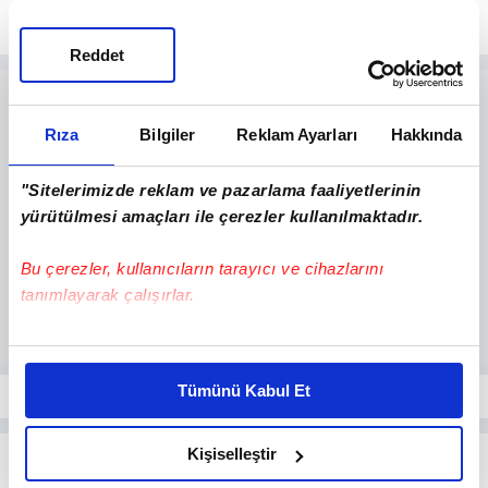
euro
Reddet
Rıza
Bilgiler
Reklam Ayarları
Hakkında
"Sitelerimizde reklam ve pazarlama faaliyetlerinin
yürütülmesi amaçları ile çerezler kullanılmaktadır.
Bu çerezler, kullanıcıların tarayıcı ve cihazlarını
tanımlayarak çalışırlar.
Bu çerezlere izin vermeniz halinde sizlere özel
kişiselleştirilmiş reklamlar sunabilir, sayfalarımızda sizlere
Tümünü Kabul Et
daha iyi reklam deneyimi yaşatabiliriz. Bunu yaparken
amacımızın size daha iyi bir reklam deneyimi sunmak
olduğunu ve sizlere en iyi içerikleri sunabilmek adına
Kişiselleştir
elimizden gelen çabayı gösterdiğimizi ve bu noktada,