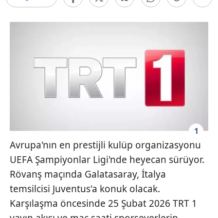
1
Avrupa'nın en prestijli kulüp organizasyonu
UEFA Şampiyonlar Ligi
'nde heyecan sürüyor.
Rövanş maçında
Galatasaray
, İtalya
temsilcisi
Juventus
'a konuk olacak.
Karşılaşma öncesinde 25 Şubat 2026
TRT 1
yayın akışı ve maç saati sporseverlerin