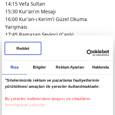
14:15 Vefa Sultan
15:30 Kur'an'ın Mesajı
16:00 Kur'an-ı Kerim'i Güzel Okuma
Yarışması
17:45 Ramazan Sevinci (Canlı)
19:10 Ana Haber (Canlı)
Reddet
19:55 İddiaların Aksine
20:00 Tay | Türk Sineması
21:40 Maç Önü
Rıza
Bilgiler
Reklam Ayarları
Hakkında
23:00 Juventus - Galatasaray | UEFA
Şampiyonlar Ligi Son 16 Play Off
"Sitelerimizde reklam ve pazarlama faaliyetlerinin
yürütülmesi amaçları ile çerezler kullanılmaktadır.
Karşılaşması (Canlı)
01:15 Gönül Dağı
Bu çerezler, kullanıcıların tarayıcı ve cihazlarını
02:45 Kur'an-ı Kerim'i Güzel Okuma
tanımlayarak çalışırlar.
Yarışması