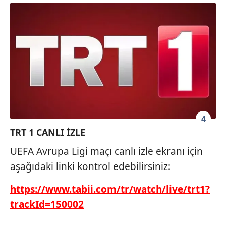
4
TRT 1 CANLI İZLE
UEFA Avrupa Ligi maçı canlı izle ekranı için
aşağıdaki linki kontrol edebilirsiniz:
https://www.tabii.com/tr/watch/live/trt1?
trackId=150002