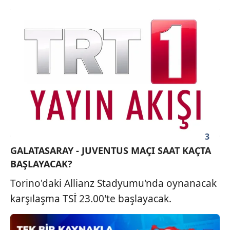
kılınması ve kişiselleştirilmesi ve sizlere yönelik
reklam/pazarlama faaliyetlerinin yapılması, amaçlarıyla
sınırlı olarak açık rızanız dahilinde kullanılacaktır.
Çerezlere ilişkin tercihlerinizi aşağıda yer alan panel
vasıtasıyla belirleyebilirsiniz. Çerezlere ilişkin detaylı bilgi
için Ayarlar butonuna tıklayabilir,
Çerez Bilgilendirme
Metnimizi
ziyaret edebilirsiniz.
6698 sayılı Kişisel Verilerin Korunması Kanunu uyarınca
hazırlanmış Aydınlatma Metnimizi okumak ve sitemizde
3
ilgili mevzuata uygun olarak kullanılan çerezlerle ilgili bilgi
GALATASARAY - JUVENTUS MAÇI SAAT KAÇTA
almak için lütfen
tıklayınız
.
BAŞLAYACAK?
Torino'daki Allianz Stadyumu'nda oynanacak
karşılaşma TSİ 23.00'te başlayacak.