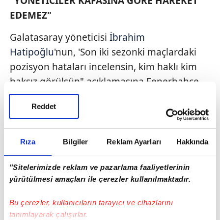
"YÖNETİCİLER KAFASINA GÖRE HAREKET
EDEMEZ"
Galatasaray yöneticisi
İbrahim
Hatipoğlu
'nun, 'Son iki sezonki maçlardaki
pozisyon hataları incelensin, kim haklı kim
haksız görülsün" açıklamasına Fenerbahçe
de haklı olarak "Hadi masaya oturup
Reddet
tartışalım" karşılığını verdi.
Galatasaray'da başkanlık sistemi vardır.
Rıza
Bilgiler
Reklam Ayarları
Hakkında
Başkan bir konuda karar verdikten sonra
yöneticiler kafasına göre hareket edemez.
"Sitelerimizde reklam ve pazarlama faaliyetlerinin
Galatasaray iki yıl üst üste şampiyon olmuş,
yürütülmesi amaçları ile çerezler kullanılmaktadır.
ligler tescil edilmiş, yeni sezonda da Okan
Bu çerezler, kullanıcıların tarayıcı ve cihazlarını
Buruk ve öğrencileri hem lig hem de Avrupa
tanımlayarak çalışırlar.