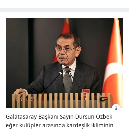
kullanılmaktadır. Diğer çerezler, sitemizin daha işlevsel
kılınması ve kişiselleştirilmesi ve sizlere yönelik
reklam/pazarlama faaliyetlerinin yapılması, amaçlarıyla
sınırlı olarak açık rızanız dahilinde kullanılacaktır.
Çerezlere ilişkin tercihlerinizi aşağıda yer alan panel
vasıtasıyla belirleyebilirsiniz. Çerezlere ilişkin detaylı bilgi
için Ayarlar butonuna tıklayabilir,
Çerez Bilgilendirme
Metnimizi
ziyaret edebilirsiniz.
6698 sayılı Kişisel Verilerin Korunması Kanunu uyarınca
hazırlanmış Aydınlatma Metnimizi okumak ve sitemizde
ilgili mevzuata uygun olarak kullanılan çerezlerle ilgili bilgi
almak için lütfen
tıklayınız
.
3
Galatasaray Başkanı Sayın Dursun Özbek
eğer kulüpler arasında kardeşlik ikliminin