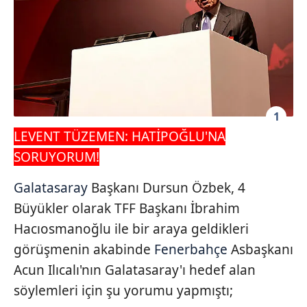
1
LEVENT TÜZEMEN: HATİPOĞLU'NA
SORUYORUM!
Galatasaray
Başkanı Dursun Özbek, 4
Büyükler olarak TFF Başkanı İbrahim
Hacıosmanoğlu ile bir araya geldikleri
görüşmenin akabinde
Fenerbahçe
Asbaşkanı
Acun Ilıcalı'nın Galatasaray'ı hedef alan
söylemleri için şu yorumu yapmıştı;