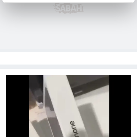
reklamların maliyetlerimizi karşılamak noktasında tek gelir
kalemimiz olduğunu sizlere hatırlatmak isteriz.
Her halükârda, kullanıcılar, bu çerezlere izin vermedikleri
takdirde, kullanıcılara hedefli reklamlar
gösterilmeyecektir."
Sizlere daha iyi bir hizmet sunabilmek için İnternet
Sitemizde kendimize ve üçüncü kişilere ait çerezler
kullanılmaktadır. Bu çerezler vasıtasıyla çeşitli kişisel
verileriniz işlenmekte olup gerekli olan çerezler bilgi
toplumu hizmetlerinin sunulması amacıyla
kullanılmaktadır. Diğer çerezler, sitemizin daha işlevsel
kılınması ve kişiselleştirilmesi ve sizlere yönelik
reklam/pazarlama faaliyetlerinin yapılması, amaçlarıyla
sınırlı olarak açık rızanız dahilinde kullanılacaktır.
Çerezlere ilişkin tercihlerinizi aşağıda yer alan panel
vasıtasıyla belirleyebilirsiniz. Çerezlere ilişkin detaylı bilgi