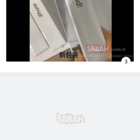
için Ayarlar butonuna tıklayabilir,
Çerez Bilgilendirme
Metnimizi
ziyaret edebilirsiniz.
6698 sayılı Kişisel Verilerin Korunması Kanunu uyarınca
hazırlanmış Aydınlatma Metnimizi okumak ve sitemizde
ilgili mevzuata uygun olarak kullanılan çerezlerle ilgili bilgi
almak için lütfen
tıklayınız
.
3