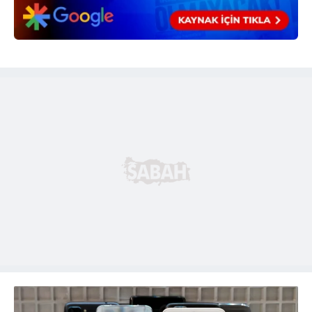
hazırlanmış Aydınlatma Metnimizi okumak ve sitemizde
ilgili mevzuata uygun olarak kullanılan çerezlerle ilgili bilgi
almak için lütfen
tıklayınız
.