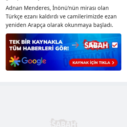
hazırlanmış Aydınlatma Metnimizi okumak ve sitemizde
Adnan Menderes, İnönü'nün mirası olan
ilgili mevzuata uygun olarak kullanılan çerezlerle ilgili bilgi
Türkçe ezanı kaldırdı ve camilerimizde ezan
almak için lütfen
tıklayınız
.
yeniden Arapça olarak okunmaya başladı.