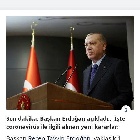
2
Son dakika: Başkan Erdoğan açıkladı... İşte
coronavirüs ile ilgili alınan yeni kararlar:
Başkan
Recep Tayyip Erdoğan
, yaklaşık 1