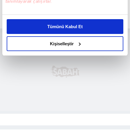
tanımlayarak çalışırlar.
Bu çerezlere izin vermeniz halinde sizlere özel
2
kişiselleştirilmiş reklamlar sunabilir, sayfalarımızda sizlere
Tümünü Kabul Et
daha iyi reklam deneyimi yaşatabiliriz. Bunu yaparken
amacımızın size daha iyi bir reklam deneyimi sunmak
olduğunu ve sizlere en iyi içerikleri sunabilmek adına
Kişiselleştir
elimizden gelen çabayı gösterdiğimizi ve bu noktada,
reklamların maliyetlerimizi karşılamak noktasında tek gelir
kalemimiz olduğunu sizlere hatırlatmak isteriz.
Her halükârda, kullanıcılar, bu çerezlere izin vermedikleri
takdirde, kullanıcılara hedefli reklamlar
gösterilmeyecektir."
Sizlere daha iyi bir hizmet sunabilmek için İnternet
Sitemizde kendimize ve üçüncü kişilere ait çerezler
kullanılmaktadır. Bu çerezler vasıtasıyla çeşitli kişisel
verileriniz işlenmekte olup gerekli olan çerezler bilgi