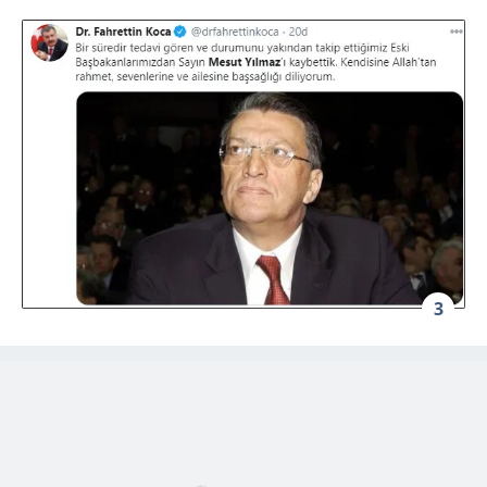
toplumu hizmetlerinin sunulması amacıyla
kullanılmaktadır. Diğer çerezler, sitemizin daha işlevsel
kılınması ve kişiselleştirilmesi ve sizlere yönelik
reklam/pazarlama faaliyetlerinin yapılması, amaçlarıyla
sınırlı olarak açık rızanız dahilinde kullanılacaktır.
Çerezlere ilişkin tercihlerinizi aşağıda yer alan panel
vasıtasıyla belirleyebilirsiniz. Çerezlere ilişkin detaylı bilgi
için Ayarlar butonuna tıklayabilir,
Çerez Bilgilendirme
Metnimizi
ziyaret edebilirsiniz.
6698 sayılı Kişisel Verilerin Korunması Kanunu uyarınca
3
hazırlanmış Aydınlatma Metnimizi okumak ve sitemizde
ilgili mevzuata uygun olarak kullanılan çerezlerle ilgili bilgi
almak için lütfen
tıklayınız
.