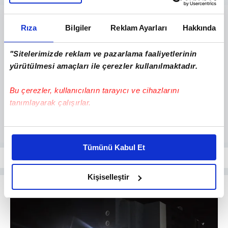
Rıza
Bilgiler
Reklam Ayarları
Hakkında
"Sitelerimizde reklam ve pazarlama faaliyetlerinin
yürütülmesi amaçları ile çerezler kullanılmaktadır.
Bu çerezler, kullanıcıların tarayıcı ve cihazlarını
tanımlayarak çalışırlar.
Bu çerezlere izin vermeniz halinde sizlere özel
kişiselleştirilmiş reklamlar sunabilir, sayfalarımızda sizlere
Tümünü Kabul Et
daha iyi reklam deneyimi yaşatabiliriz. Bunu yaparken
amacımızın size daha iyi bir reklam deneyimi sunmak
olduğunu ve sizlere en iyi içerikleri sunabilmek adına
Kişiselleştir
elimizden gelen çabayı gösterdiğimizi ve bu noktada,
reklamların maliyetlerimizi karşılamak noktasında tek gelir
kalemimiz olduğunu sizlere hatırlatmak isteriz.