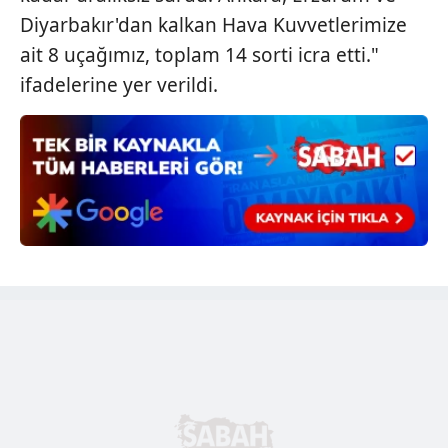
Diyarbakır'dan kalkan Hava Kuvvetlerimize
6698 sayılı Kişisel Verilerin Korunması Kanunu uyarınca
hazırlanmış Aydınlatma Metnimizi okumak ve sitemizde
ait 8 uçağımız, toplam 14 sorti icra etti."
ilgili mevzuata uygun olarak kullanılan çerezlerle ilgili bilgi
ifadelerine yer verildi.
almak için lütfen
tıklayınız
.