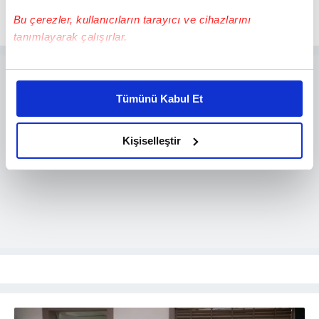
sokaklar/bolumler
Bu çerezler, kullanıcıların tarayıcı ve cihazlarını
tanımlayarak çalışırlar.
Bu çerezlere izin vermeniz halinde sizlere özel
kişiselleştirilmiş reklamlar sunabilir, sayfalarımızda sizlere
Tümünü Kabul Et
daha iyi reklam deneyimi yaşatabiliriz. Bunu yaparken
amacımızın size daha iyi bir reklam deneyimi sunmak
olduğunu ve sizlere en iyi içerikleri sunabilmek adına
Kişiselleştir
elimizden gelen çabayı gösterdiğimizi ve bu noktada,
reklamların maliyetlerimizi karşılamak noktasında tek gelir
kalemimiz olduğunu sizlere hatırlatmak isteriz.
Her halükârda, kullanıcılar, bu çerezlere izin vermedikleri
takdirde, kullanıcılara hedefli reklamlar
gösterilmeyecektir."
Sizlere daha iyi bir hizmet sunabilmek için İnternet
Sitemizde kendimize ve üçüncü kişilere ait çerezler