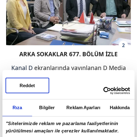
2
ARKA SOKAKLAR 677. BÖLÜM İZLE
Kanal D
ekranlarında yayınlanan D Media
imzalı
Arka Sokaklar
dizisi, 677. bölümüyle
saat 20.00'de izleyiciyle buluştu.
Reddet
31 Mayıs 2024 Cuma akşamı ekranlara gelen
Rıza
Bilgiler
Reklam Ayarları
Hakkında
son bölümü aşağıdaki link aracılığıyla
izleyebilirsiniz.
"Sitelerimizde reklam ve pazarlama faaliyetlerinin
yürütülmesi amaçları ile çerezler kullanılmaktadır.
https://www.kanald.com.tr/arka-