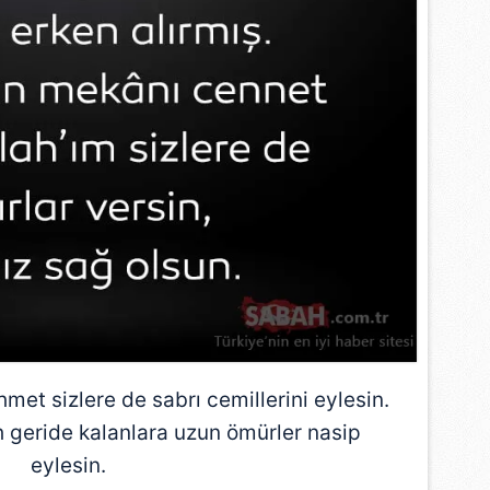
 çerezlerle ilgili bilgi almak için lütfen
tıklayınız
.
met sizlere de sabrı cemillerini eylesin.
h geride kalanlara uzun ömürler nasip
eylesin.