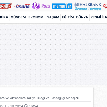
KIKA
GÜNDEM
EKONOMI
YAŞAM
EĞITIM
DÜNYA
RESMI İL
ara ve Akrabalara Taziye Dileği ve Başsağlığı Mesajları
rihi: 09.10.2024
16:54