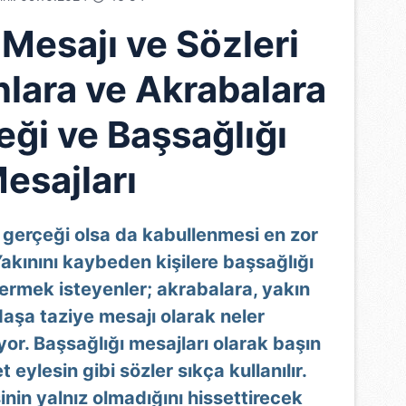
 Mesajı ve Sözleri
nlara ve Akrabalara
eği ve Başsağlığı
esajları
gerçeği olsa da kabullenmesi en zor
 Yakınını kaybeden kişilere başsağlığı
ermek isteyenler; akrabalara, yakın
aşa taziye mesajı olarak neler
ıyor. Başsağlığı mesajları olarak başın
 eylesin gibi sözler sıkça kullanılır.
inin yalnız olmadığını hissettirecek