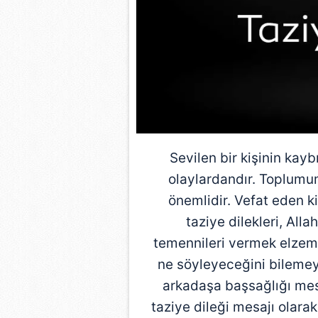
Sevilen bir kişinin kay
olaylardandır. Toplumum
önemlidir. Vefat eden ki
taziye dilekleri, All
temennileri vermek elzemd
ne söyleyeceğini bilemeye
arkadaşa başsağlığı mesa
taziye dileği mesajı olarak