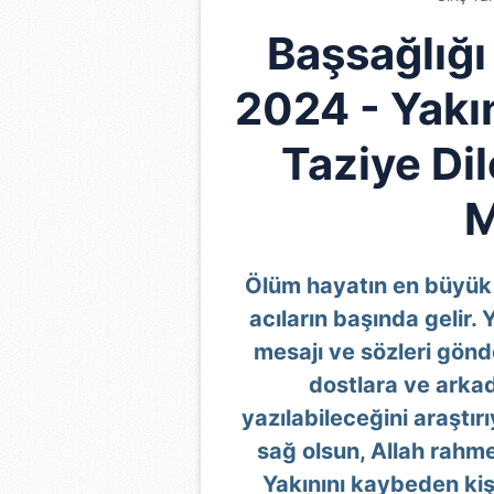
Başsağlığı
2024 - Yakı
Taziye Dil
M
Ölüm hayatın en büyük 
acıların başında gelir.
mesajı ve sözleri gönd
dostlara ve arkad
yazılabileceğini araştır
sağ olsun, Allah rahmet
Yakınını kaybeden kiş