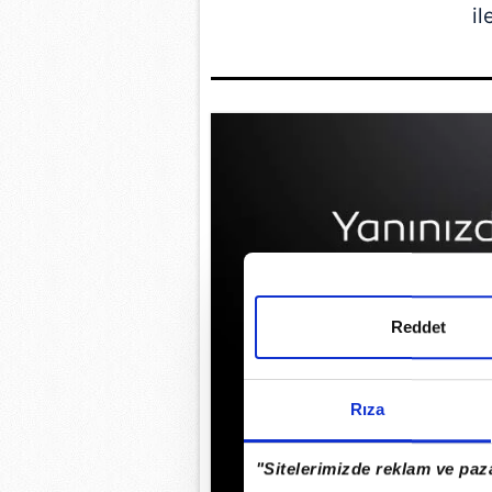
il
Reddet
Rıza
"Sitelerimizde reklam ve paza