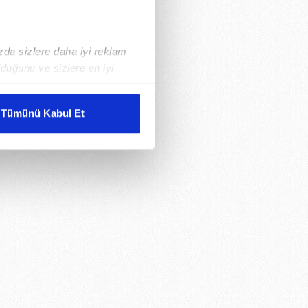
ızda sizlere daha iyi reklam
duğunu ve sizlere en iyi
liyetlerimizi karşılamak
Tümünü Kabul Et
ar gösterilmeyecektir."
çerezler kullanılmaktadır. Bu
u hizmetlerinin sunulması
i ve sizlere yönelik
nılacaktır.
kin detaylı bilgi için Ayarlar
ak ve sitemizde ilgili