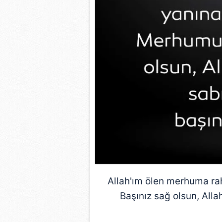
mevzuata uygun olarak kullanılan
Allah'ım ölen merhuma rah
Başınız sağ olsun, Alla