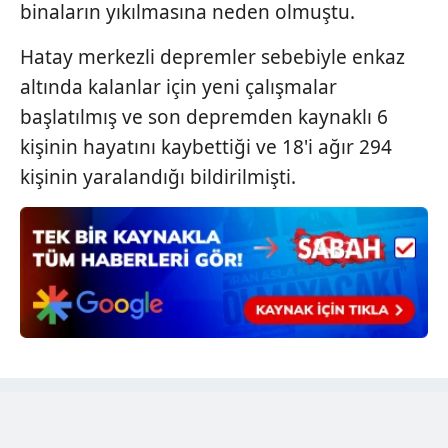
için Ayarlar butonuna tıklayabilir,
Çerez Bilgilendirme
binaların yıkılmasına neden olmuştu.
Metnimizi
ziyaret edebilirsiniz.
Hatay merkezli depremler sebebiyle enkaz
6698 sayılı Kişisel Verilerin Korunması Kanunu uyarınca
altında kalanlar için yeni çalışmalar
hazırlanmış Aydınlatma Metnimizi okumak ve sitemizde
başlatılmış ve son depremden kaynaklı 6
ilgili mevzuata uygun olarak kullanılan çerezlerle ilgili bilgi
kişinin hayatını kaybettiği ve 18'i ağır 294
almak için lütfen
tıklayınız
.
kişinin yaralandığı bildirilmişti.