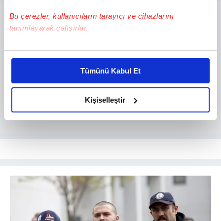
Bu çerezler, kullanıcıların tarayıcı ve cihazlarını
tanımlayarak çalışırlar.
Bu çerezlere izin vermeniz halinde sizlere özel
kişiselleştirilmiş reklamlar sunabilir, sayfalarımızda sizlere
Tümünü Kabul Et
daha iyi reklam deneyimi yaşatabiliriz. Bunu yaparken
amacımızın size daha iyi bir reklam deneyimi sunmak
olduğunu ve sizlere en iyi içerikleri sunabilmek adına
Kişiselleştir
elimizden gelen çabayı gösterdiğimizi ve bu noktada,
reklamların maliyetlerimizi karşılamak noktasında tek gelir
kalemimiz olduğunu sizlere hatırlatmak isteriz.
Her halükârda, kullanıcılar, bu çerezlere izin vermedikleri
takdirde, kullanıcılara hedefli reklamlar
gösterilmeyecektir."
Sizlere daha iyi bir hizmet sunabilmek için İnternet
Sitemizde kendimize ve üçüncü kişilere ait çerezler