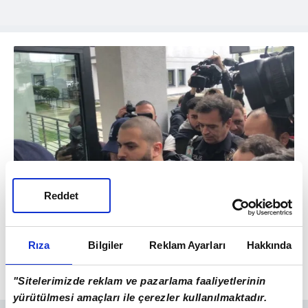
Reddet
11
İflas etme hakkım vardı. Bu siber saldırılara
karşı davalar da açtım. Bir kısmını geri
Rıza
Bilgiler
Reklam Ayarları
Hakkında
kazanabilsem de bir kısmını kaybettim" dedi.
"Sitelerimizde reklam ve pazarlama faaliyetlerinin
yürütülmesi amaçları ile çerezler kullanılmaktadır.