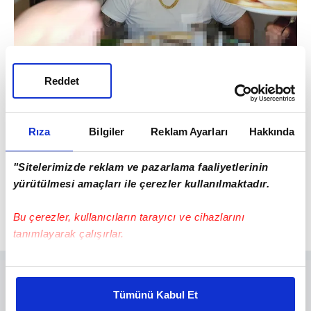
Reddet
2
Çok iyi derecede Almanca, İngilizce,
Rıza
Bilgiler
Reklam Ayarları
Hakkında
Fransızca ve Arapça bilen Karlıdağ, çağrı
"Sitelerimizde reklam ve pazarlama faaliyetlerinin
merkezinin yönetirken insanların telefonla
yürütülmesi amaçları ile çerezler kullanılmaktadır.
ne kadar kolay kandırılabileceğini fark etti.
Bu çerezler, kullanıcıların tarayıcı ve cihazlarını
tanımlayarak çalışırlar.
Bu çerezlere izin vermeniz halinde sizlere özel
kişiselleştirilmiş reklamlar sunabilir, sayfalarımızda sizlere
Tümünü Kabul Et
daha iyi reklam deneyimi yaşatabiliriz. Bunu yaparken