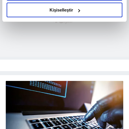
amacımızın size daha iyi bir reklam deneyimi sunmak
olduğunu ve sizlere en iyi içerikleri sunabilmek adına
Kişiselleştir
elimizden gelen çabayı gösterdiğimizi ve bu noktada,
reklamların maliyetlerimizi karşılamak noktasında tek gelir
kalemimiz olduğunu sizlere hatırlatmak isteriz.
Her halükârda, kullanıcılar, bu çerezlere izin vermedikleri
takdirde, kullanıcılara hedefli reklamlar
gösterilmeyecektir."
Sizlere daha iyi bir hizmet sunabilmek için İnternet
Sitemizde kendimize ve üçüncü kişilere ait çerezler
kullanılmaktadır. Bu çerezler vasıtasıyla çeşitli kişisel
verileriniz işlenmekte olup gerekli olan çerezler bilgi
toplumu hizmetlerinin sunulması amacıyla
kullanılmaktadır. Diğer çerezler, sitemizin daha işlevsel
kılınması ve kişiselleştirilmesi ve sizlere yönelik
reklam/pazarlama faaliyetlerinin yapılması, amaçlarıyla
sınırlı olarak açık rızanız dahilinde kullanılacaktır.