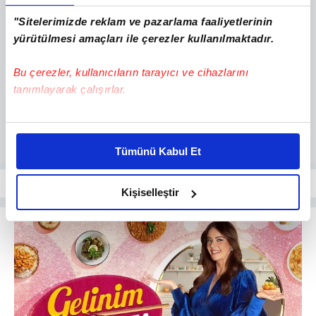
"Sitelerimizde reklam ve pazarlama faaliyetlerinin
yürütülmesi amaçları ile çerezler kullanılmaktadır.
Bu çerezler, kullanıcıların tarayıcı ve cihazlarını
tanımlayarak çalışırlar.
Bu çerezlere izin vermeniz halinde sizlere özel
kişiselleştirilmiş reklamlar sunabilir, sayfalarımızda sizlere
Tümünü Kabul Et
daha iyi reklam deneyimi yaşatabiliriz. Bunu yaparken
amacımızın size daha iyi bir reklam deneyimi sunmak
olduğunu ve sizlere en iyi içerikleri sunabilmek adına
Kişiselleştir
elimizden gelen çabayı gösterdiğimizi ve bu noktada,
reklamların maliyetlerimizi karşılamak noktasında tek gelir
kalemimiz olduğunu sizlere hatırlatmak isteriz.
Her halükârda, kullanıcılar, bu çerezlere izin vermedikleri
takdirde, kullanıcılara hedefli reklamlar
gösterilmeyecektir."