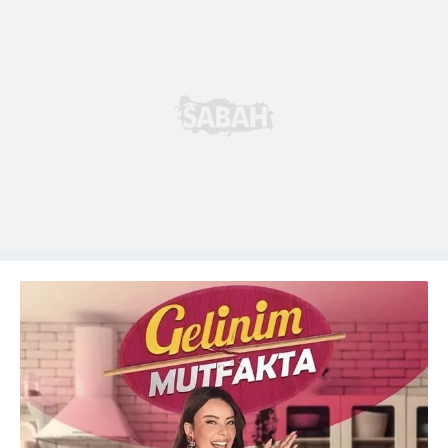
almak için lütfen
tıklayınız
.