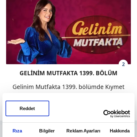
2
GELİNİM MUTFAKTA 1399. BÖLÜM
Gelinim Mutfakta 1399. bölümde Kıymet
gelin kayınvalidesi ile büyük bir tartışma
yaşıyor!
Reddet
Rıza
Bilgiler
Reklam Ayarları
Hakkında