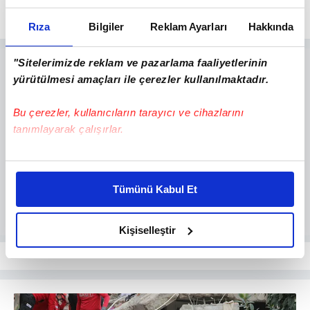
taşıyan yardım TIR'ları yola çıktı
Rıza
Bilgiler
Reklam Ayarları
Hakkında
"Sitelerimizde reklam ve pazarlama faaliyetlerinin
yürütülmesi amaçları ile çerezler kullanılmaktadır.
Bu çerezler, kullanıcıların tarayıcı ve cihazlarını
tanımlayarak çalışırlar.
Bu çerezlere izin vermeniz halinde sizlere özel
kişiselleştirilmiş reklamlar sunabilir, sayfalarımızda sizlere
Tümünü Kabul Et
daha iyi reklam deneyimi yaşatabiliriz. Bunu yaparken
amacımızın size daha iyi bir reklam deneyimi sunmak
olduğunu ve sizlere en iyi içerikleri sunabilmek adına
Kişiselleştir
elimizden gelen çabayı gösterdiğimizi ve bu noktada,
reklamların maliyetlerimizi karşılamak noktasında tek gelir
kalemimiz olduğunu sizlere hatırlatmak isteriz.