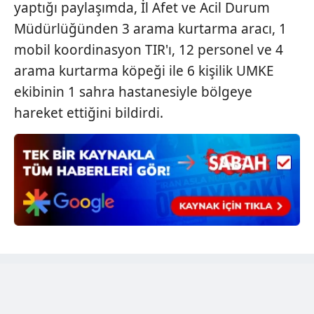
yaptığı paylaşımda, İl Afet ve Acil Durum
6698 sayılı Kişisel Verilerin Korunması Kanunu uyarınca
hazırlanmış Aydınlatma Metnimizi okumak ve sitemizde
Müdürlüğünden 3 arama kurtarma aracı, 1
ilgili mevzuata uygun olarak kullanılan çerezlerle ilgili bilgi
mobil koordinasyon TIR'ı, 12 personel ve 4
almak için lütfen
tıklayınız
.
arama kurtarma köpeği ile 6 kişilik UMKE
ekibinin 1 sahra hastanesiyle bölgeye
hareket ettiğini bildirdi.