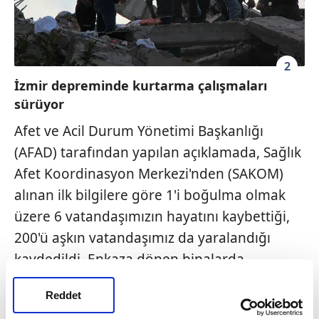
2
İzmir depreminde kurtarma çalışmaları
sürüyor
Afet ve Acil Durum Yönetimi Başkanlığı
(AFAD) tarafından yapılan açıklamada, Sağlık
Afet Koordinasyon Merkezi'nden (SAKOM)
alınan ilk bilgilere göre 1'i boğulma olmak
üzere 6 vatandaşımızın hayatını kaybettiği,
200'ü aşkın vatandaşımız da yaralandığı
kaydedildi. Enkaza dönen binalarda
kurtarma çalışmaları sürerken çevre illerden
Reddet
her türlü ihtiyacı karşılayacak malzemeleri