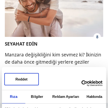
8
SEYAHAT EDİN
Manzara değişikliğini kim sevmez ki? İkinizin
de daha önce gitmediği yerlere geziler
yapın; bu, her zaman ziyaret etmek
istediğiniz şehir dışındaki köye bir gitmek ya
Reddet
da yaz tatiline gitmek gibi daha büyük bir
şey olabilir.
Rıza
Bilgiler
Reklam Ayarları
Hakkında