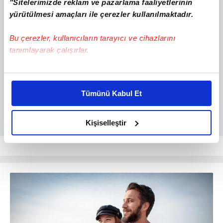
"Sitelerimizde reklam ve pazarlama faaliyetlerinin
yürütülmesi amaçları ile çerezler kullanılmaktadır.
Bu çerezler, kullanıcıların tarayıcı ve cihazlarını
tanımlayarak çalışırlar.
Bu çerezlere izin vermeniz halinde sizlere özel
kişiselleştirilmiş reklamlar sunabilir, sayfalarımızda sizlere
Tümünü Kabul Et
daha iyi reklam deneyimi yaşatabiliriz. Bunu yaparken
amacımızın size daha iyi bir reklam deneyimi sunmak
olduğunu ve sizlere en iyi içerikleri sunabilmek adına
Kişiselleştir
elimizden gelen çabayı gösterdiğimizi ve bu noktada,
reklamların maliyetlerimizi karşılamak noktasında tek gelir
kalemimiz olduğunu sizlere hatırlatmak isteriz.
Her halükârda, kullanıcılar, bu çerezlere izin vermedikleri
takdirde, kullanıcılara hedefli reklamlar
gösterilmeyecektir."