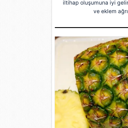
iltihap oluşumuna iyi gel
ve eklem ağrıla