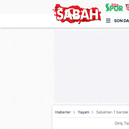
SON DA
Türkiye'nin en iyi haber sitesi
Haberler
Yaşam
Sabahları 1 barda
Giriş T