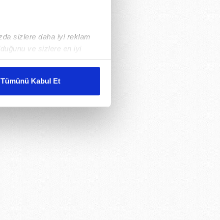
ızda sizlere daha iyi reklam
duğunu ve sizlere en iyi
liyetlerimizi karşılamak
Tümünü Kabul Et
ar gösterilmeyecektir."
çerezler kullanılmaktadır. Bu
u hizmetlerinin sunulması
i ve sizlere yönelik
nılacaktır.
kin detaylı bilgi için Ayarlar
ak ve sitemizde ilgili