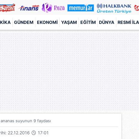
KIKA
GÜNDEM
EKONOMI
YAŞAM
EĞITIM
DÜNYA
RESMI İL
k ananas suyunun 9 faydası
arihi: 22.12.2016
17:01