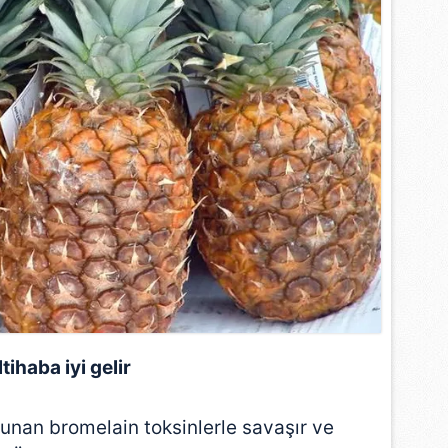
İltihaba iyi gelir
unan bromelain toksinlerle savaşır ve