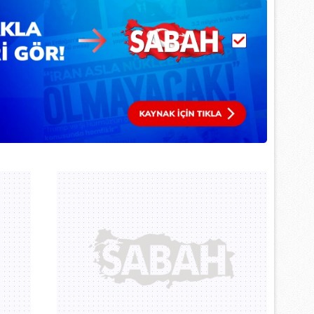
 çerezlerle ilgili bilgi almak için lütfen
tıklayınız
.