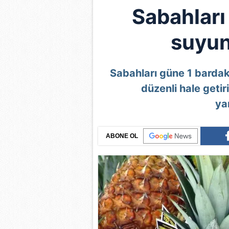
Sabahları
suyun
Sabahları güne 1 bardak
düzenli hale geti
yar
ABONE OL