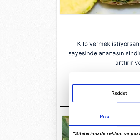
Kilo vermek istiyorsanı
sayesinde ananasın sindir
arttırır 
GÜNÜN EN ÖN
Reddet
Rıza
"Sitelerimizde reklam ve paza