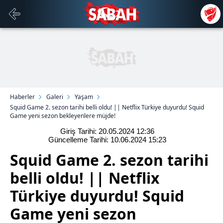
Haberler
Galeri
Yaşam
Squid Game 2. sezon tarihi belli oldu! || Netflix Türkiye duyurdu! Squid
Game yeni sezon bekleyenlere müjde!
Giriş Tarihi: 20.05.2024
12:36
Güncelleme Tarihi: 10.06.2024
15:23
Squid Game 2. sezon tarihi
belli oldu! || Netflix
Türkiye duyurdu! Squid
Game yeni sezon