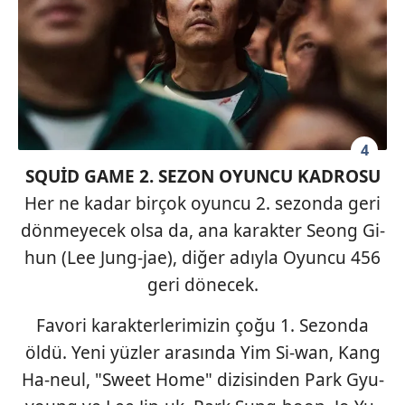
4
SQUİD GAME 2. SEZON OYUNCU KADROSU
Her ne kadar birçok oyuncu 2. sezonda geri
dönmeyecek olsa da, ana karakter Seong Gi-
hun (Lee Jung-jae), diğer adıyla Oyuncu 456
geri dönecek.
Favori karakterlerimizin çoğu 1. Sezonda
öldü. Yeni yüzler arasında Yim Si-wan, Kang
Ha-neul, "Sweet Home" dizisinden Park Gyu-