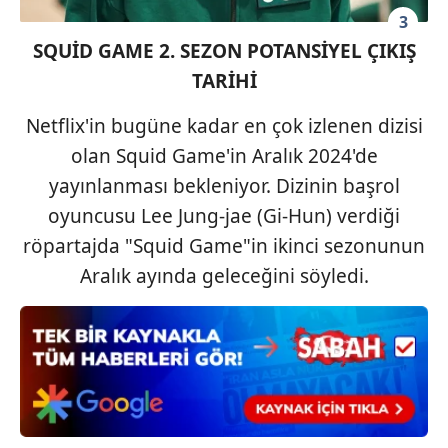
Sitemizde kendimize ve üçüncü kişilere ait çerezler
3
kullanılmaktadır. Bu çerezler vasıtasıyla çeşitli kişisel
SQUİD GAME 2. SEZON POTANSİYEL ÇIKIŞ
verileriniz işlenmekte olup gerekli olan çerezler bilgi
toplumu hizmetlerinin sunulması amacıyla
TARİHİ
kullanılmaktadır. Diğer çerezler, sitemizin daha işlevsel
Netflix'in bugüne kadar en çok izlenen dizisi
kılınması ve kişiselleştirilmesi ve sizlere yönelik
reklam/pazarlama faaliyetlerinin yapılması, amaçlarıyla
olan Squid Game'in Aralık 2024'de
sınırlı olarak açık rızanız dahilinde kullanılacaktır.
yayınlanması bekleniyor. Dizinin başrol
oyuncusu Lee Jung-jae (Gi-Hun) verdiği
Çerezlere ilişkin tercihlerinizi aşağıda yer alan panel
röpartajda "Squid Game"in ikinci sezonunun
vasıtasıyla belirleyebilirsiniz. Çerezlere ilişkin detaylı bilgi
için Ayarlar butonuna tıklayabilir,
Çerez Bilgilendirme
Aralık ayında geleceğini söyledi.
Metnimizi
ziyaret edebilirsiniz.
6698 sayılı Kişisel Verilerin Korunması Kanunu uyarınca
hazırlanmış Aydınlatma Metnimizi okumak ve sitemizde
ilgili mevzuata uygun olarak kullanılan çerezlerle ilgili bilgi
almak için lütfen
tıklayınız
.