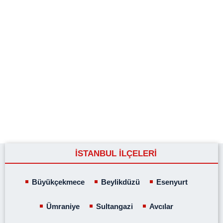
İSTANBUL İLÇELERİ
Büyükçekmece
Beylikdüzü
Esenyurt
Ümraniye
Sultangazi
Avcılar