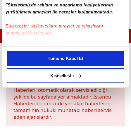
"Sitelerimizde reklam ve pazarlama faaliyetlerinin
yürütülmesi amaçları ile çerezler kullanılmaktadır.
Bu çerezler, kullanıcıların tarayıcı ve cihazlarını
tanımlayarak çalışırlar.
GÜNÜN EN ÖNEMLİ MANŞETLERİ İÇİN TIKLAYIN
Bu çerezlere izin vermeniz halinde sizlere özel
kişiselleştirilmiş reklamlar sunabilir, sayfalarımızda sizlere
Yerel Haberler kategorisinde bulunan hiçbir
Tümünü Kabul Et
daha iyi reklam deneyimi yaşatabiliriz. Bunu yaparken
habere herhangi bir editoryal müdahalede
amacımızın size daha iyi bir reklam deneyimi sunmak
bulunulmamıştır. Anadolu Ajansı, İhlas
olduğunu ve sizlere en iyi içerikleri sunabilmek adına
Kişiselleştir
Haber Ajansı, Demirören Haber Ajansı
elimizden gelen çabayı gösterdiğimizi ve bu noktada,
tarafından hazırlanan tüm İstanbul
reklamların maliyetlerimizi karşılamak noktasında tek gelir
Haberleri, otomatik olarak servis edildiği
şekilde bu sayfada yer almaktadır. İstanbul
kalemimiz olduğunu sizlere hatırlatmak isteriz.
Haberleri bölümünde yer alan haberlerin
tamamının hukuki muhatabı haberi servis
Her halükârda, kullanıcılar, bu çerezlere izin vermedikleri
eden ajanslardır.
takdirde, kullanıcılara hedefli reklamlar
gösterilmeyecektir."