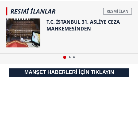
Sizlere daha iyi bir hizmet sunabilmek için İnternet
RESMİ İLANLAR
Sitemizde kendimize ve üçüncü kişilere ait çerezler
T.C. İSTANBUL 31. ASLİYE CEZA
kullanılmaktadır. Bu çerezler vasıtasıyla çeşitli kişisel
MAHKEMESİNDEN
verileriniz işlenmekte olup gerekli olan çerezler bilgi
toplumu hizmetlerinin sunulması amacıyla
kullanılmaktadır. Diğer çerezler, sitemizin daha işlevsel
kılınması ve kişiselleştirilmesi ve sizlere yönelik
reklam/pazarlama faaliyetlerinin yapılması, amaçlarıyla
sınırlı olarak açık rızanız dahilinde kullanılacaktır.
MANŞET HABERLERİ İÇİN TIKLAYIN
Çerezlere ilişkin tercihlerinizi aşağıda yer alan panel
vasıtasıyla belirleyebilirsiniz. Çerezlere ilişkin detaylı bilgi
için Ayarlar butonuna tıklayabilir,
Çerez Bilgilendirme
Metnimizi
ziyaret edebilirsiniz.
6698 sayılı Kişisel Verilerin Korunması Kanunu uyarınca
hazırlanmış Aydınlatma Metnimizi okumak ve sitemizde
ilgili mevzuata uygun olarak kullanılan çerezlerle ilgili bilgi