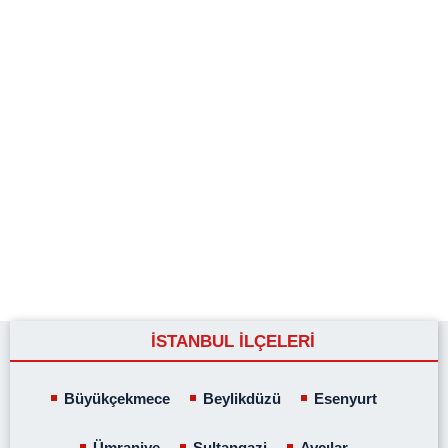
İSTANBUL İLÇELERİ
Büyükçekmece
Beylikdüzü
Esenyurt
Ümraniye
Sultangazi
Avcılar