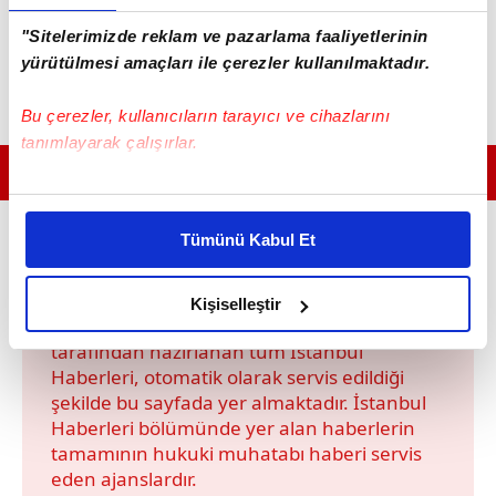
"Sitelerimizde reklam ve pazarlama faaliyetlerinin
yürütülmesi amaçları ile çerezler kullanılmaktadır.
Bu çerezler, kullanıcıların tarayıcı ve cihazlarını
tanımlayarak çalışırlar.
GÜNÜN EN ÖNEMLİ MANŞETLERİ İÇİN TIKLAYIN
Bu çerezlere izin vermeniz halinde sizlere özel
kişiselleştirilmiş reklamlar sunabilir, sayfalarımızda sizlere
Tümünü Kabul Et
Yerel Haberler kategorisinde bulunan hiçbir
daha iyi reklam deneyimi yaşatabiliriz. Bunu yaparken
habere herhangi bir editoryal müdahalede
amacımızın size daha iyi bir reklam deneyimi sunmak
bulunulmamıştır. Anadolu Ajansı, İhlas
olduğunu ve sizlere en iyi içerikleri sunabilmek adına
Kişiselleştir
Haber Ajansı, Demirören Haber Ajansı
elimizden gelen çabayı gösterdiğimizi ve bu noktada,
tarafından hazırlanan tüm İstanbul
reklamların maliyetlerimizi karşılamak noktasında tek gelir
Haberleri, otomatik olarak servis edildiği
kalemimiz olduğunu sizlere hatırlatmak isteriz.
şekilde bu sayfada yer almaktadır. İstanbul
Haberleri bölümünde yer alan haberlerin
Her halükârda, kullanıcılar, bu çerezlere izin vermedikleri
tamamının hukuki muhatabı haberi servis
takdirde, kullanıcılara hedefli reklamlar
eden ajanslardır.
gösterilmeyecektir."