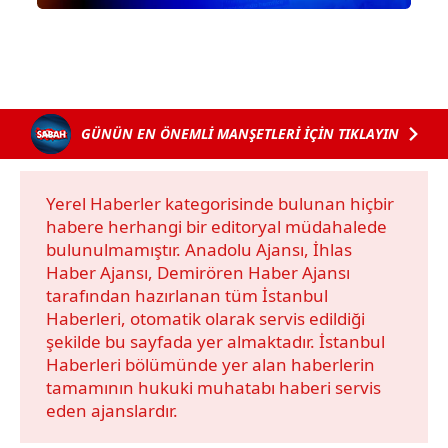
Sizlere daha iyi bir hizmet sunabilmek için İnternet
Sitemizde kendimize ve üçüncü kişilere ait çerezler
kullanılmaktadır. Bu çerezler vasıtasıyla çeşitli kişisel
verileriniz işlenmekte olup gerekli olan çerezler bilgi
toplumu hizmetlerinin sunulması amacıyla
GÜNÜN EN ÖNEMLİ MANŞETLERİ İÇİN TIKLAYIN
kullanılmaktadır. Diğer çerezler, sitemizin daha işlevsel
kılınması ve kişiselleştirilmesi ve sizlere yönelik
reklam/pazarlama faaliyetlerinin yapılması, amaçlarıyla
Yerel Haberler kategorisinde bulunan hiçbir
sınırlı olarak açık rızanız dahilinde kullanılacaktır.
habere herhangi bir editoryal müdahalede
bulunulmamıştır. Anadolu Ajansı, İhlas
Haber Ajansı, Demirören Haber Ajansı
Çerezlere ilişkin tercihlerinizi aşağıda yer alan panel
tarafından hazırlanan tüm İstanbul
vasıtasıyla belirleyebilirsiniz. Çerezlere ilişkin detaylı bilgi
Haberleri, otomatik olarak servis edildiği
için Ayarlar butonuna tıklayabilir,
Çerez Bilgilendirme
şekilde bu sayfada yer almaktadır. İstanbul
Metnimizi
ziyaret edebilirsiniz.
Haberleri bölümünde yer alan haberlerin
tamamının hukuki muhatabı haberi servis
6698 sayılı Kişisel Verilerin Korunması Kanunu uyarınca
eden ajanslardır.
hazırlanmış Aydınlatma Metnimizi okumak ve sitemizde
ilgili mevzuata uygun olarak kullanılan çerezlerle ilgili bilgi