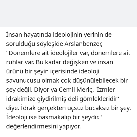
kılınması ve kişiselleştirilmesi ve sizlere yönelik
reklam/pazarlama faaliyetlerinin yapılması, amaçlarıyla
sınırlı olarak açık rızanız dahilinde kullanılacaktır.
Çerezlere ilişkin tercihlerinizi aşağıda yer alan panel
İnsan hayatında ideolojinin yerinin de
vasıtasıyla belirleyebilirsiniz. Çerezlere ilişkin detaylı bilgi
sorulduğu söyleşide Arslanbenzer,
için Ayarlar butonuna tıklayabilir,
Çerez Bilgilendirme
"Dönemlere ait ideolojiler var, dönemlere ait
Metnimizi
ziyaret edebilirsiniz.
ruhlar var. Bu kadar değişken ve insan
6698 sayılı Kişisel Verilerin Korunması Kanunu uyarınca
ürünü bir şeyin içerisinde ideoloji
hazırlanmış Aydınlatma Metnimizi okumak ve sitemizde
savunucusu olmak çok düşünülebilecek bir
ilgili mevzuata uygun olarak kullanılan çerezlerle ilgili bilgi
şey değil. Diyor ya Cemil Meriç, 'İzmler
almak için lütfen
tıklayınız
.
idrakimize giydirilmiş deli gömlekleridir'
diye. İdrak gerçekten uçsuz bucaksız bir şey.
İdeoloji ise basmakalıp bir şeydir."
değerlendirmesini yapıyor.