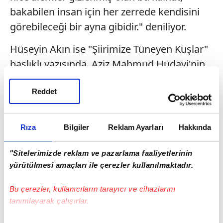
bakabilen insan için her zerrede kendisini
görebileceği bir ayna gibidir." deniliyor.
Hüseyin Akın ise "Şiirimize Tüneyen Kuşlar"
başlıklı yazısında, Aziz Mahmud Hüdayi'nin
bir sehl-i mümteni örneği olan "Günler gelip
Reddet
geçmekteler / Kuşlar gibi uçmaktalar"
dizelerini hatırlatıyor.
Rıza
Bilgiler
Reklam Ayarları
Hakkında
Türkülerdeki kuşları Cemal Kurnaz,
sultanlara ad veren kuşları Haşim Şahin,
"Sitelerimizde reklam ve pazarlama faaliyetlerinin
serçeyi Berat Demirci, turnayı Dursun Çiçek,
yürütülmesi amaçları ile çerezler kullanılmaktadır.
leyleği Muhsin Macit, sakayı İbrahim
Tenekeci, martıyı Abdulkadir Erkal, kuş
Bu çerezler, kullanıcıların tarayıcı ve cihazlarını
tanımlayarak çalışırlar.
evlerini ise Zafer Çınar'ın kaleme aldığı
dosyaya Yunus Karadağ ve Selinay Keleş de