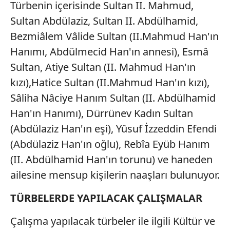
Türbenin içerisinde Sultan II. Mahmud,
Sitemizde kendimize ve üçüncü kişilere ait çerezler
kullanılmaktadır. Bu çerezler vasıtasıyla çeşitli kişisel
Sultan Abdülaziz, Sultan II. Abdülhamid,
verileriniz işlenmekte olup gerekli olan çerezler bilgi
Bezmiâlem Vâlide Sultan (II.Mahmud Han'ın
toplumu hizmetlerinin sunulması amacıyla
Hanımı, Abdülmecid Han'ın annesi), Esmâ
kullanılmaktadır. Diğer çerezler, sitemizin daha işlevsel
Sultan, Atiye Sultan (II. Mahmud Han'ın
kılınması ve kişiselleştirilmesi ve sizlere yönelik
reklam/pazarlama faaliyetlerinin yapılması, amaçlarıyla
kızı),Hatice Sultan (II.Mahmud Han'ın kızı),
sınırlı olarak açık rızanız dahilinde kullanılacaktır.
Sâliha Nâciye Hanım Sultan (II. Abdülhamid
Han'ın Hanımı), Dürrünev Kadın Sultan
Çerezlere ilişkin tercihlerinizi aşağıda yer alan panel
(Abdülaziz Han'ın eşi), Yûsuf İzzeddin Efendi
vasıtasıyla belirleyebilirsiniz. Çerezlere ilişkin detaylı bilgi
için Ayarlar butonuna tıklayabilir,
Çerez Bilgilendirme
(Abdülaziz Han'ın oğlu), Rebîa Eyüb Hanım
Metnimizi
ziyaret edebilirsiniz.
(II. Abdülhamid Han'ın torunu) ve haneden
ailesine mensup kişilerin naaşları bulunuyor.
6698 sayılı Kişisel Verilerin Korunması Kanunu uyarınca
hazırlanmış Aydınlatma Metnimizi okumak ve sitemizde
TÜRBELERDE YAPILACAK ÇALIŞMALAR
ilgili mevzuata uygun olarak kullanılan çerezlerle ilgili bilgi
almak için lütfen
tıklayınız
.
Çalışma yapılacak türbeler ile ilgili Kültür ve