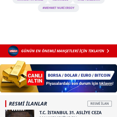
#MEHMET NURİ ERSOY
GÜNÜN EN ÖNEMLİ MANŞETLERİ İÇİN TIKLAYIN
RESMİ İLANLAR
T.C. İSTANBUL 31. ASLİYE CEZA