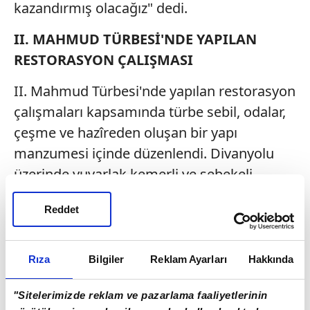
kazandırmış olacağız" dedi.
II. MAHMUD TÜRBESİ'NDE YAPILAN
RESTORASYON ÇALIŞMASI
II. Mahmud Türbesi'nde yapılan restorasyon
çalışmaları kapsamında türbe sebil, odalar,
çeşme ve hazîreden oluşan bir yapı
manzumesi içinde düzenlendi. Divanyolu
üzerinde yuvarlak kemerli ve şebekeli
pencerelere sahip bir avlu içinde yer alan
Reddet
türbenin cephesinde iki yuvarlak kemerli
kapıda çalışma yapıldı. Yesârîzâde Mustafa
İzzet tarafından yazılmış kitâbesi bulunan
Rıza
Bilgiler
Reklam Ayarları
Hakkında
türbe, 19.yüzyıl Osmanlı Hânedan türbeleri
"Sitelerimizde reklam ve pazarlama faaliyetlerinin
geleneğini sürdürür. Ampir üslûbunda inşa