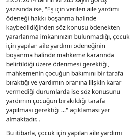
yazısında ise, "Eş için verilen aile yardımı
Sizlere daha iyi bir hizmet sunabilmek için İnternet
Sitemizde kendimize ve üçüncü kişilere ait çerezler
ödeneği hakkı boşanma halinde
kullanılmaktadır. Bu çerezler vasıtasıyla çeşitli kişisel
kaybedildiğinden söz konusu ödenekten
verileriniz işlenmekte olup gerekli olan çerezler bilgi
yararlanma imkanınızın bulunmadığı, çocuk
toplumu hizmetlerinin sunulması amacıyla
için yapılan aile yardımı ödeneğinin
kullanılmaktadır. Diğer çerezler, sitemizin daha işlevsel
kılınması ve kişiselleştirilmesi ve sizlere yönelik
boşanma halinde mahkeme kararında
reklam/pazarlama faaliyetlerinin yapılması, amaçlarıyla
belirtildiği üzere ödenmesi gerektiği,
sınırlı olarak açık rızanız dahilinde kullanılacaktır.
mahkemenin çocuğun bakımını bir tarafa
bıraktığı ve yardımın oranına ilişkin karar
Çerezlere ilişkin tercihlerinizi aşağıda yer alan panel
vasıtasıyla belirleyebilirsiniz. Çerezlere ilişkin detaylı bilgi
vermediği durumlarda ise söz konusunu
için Ayarlar butonuna tıklayabilir,
Çerez Bilgilendirme
yardımın çocuğun bırakıldığı tarafa
Metnimizi
ziyaret edebilirsiniz.
yapılması gerektiği ..." açıklaması yer
almaktadır. .
6698 sayılı Kişisel Verilerin Korunması Kanunu uyarınca
hazırlanmış Aydınlatma Metnimizi okumak ve sitemizde
Bu itibarla, çocuk için yapılan aile yardımı
ilgili mevzuata uygun olarak kullanılan çerezlerle ilgili bilgi