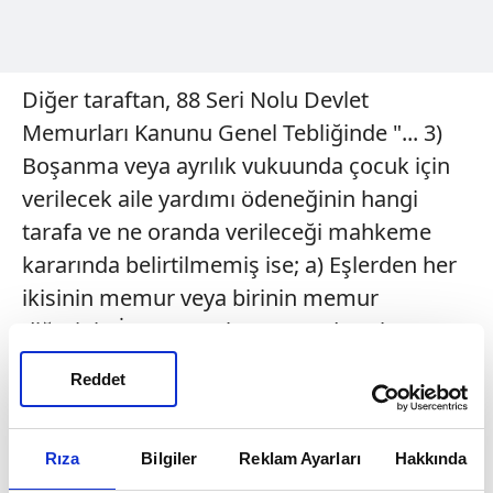
Diğer taraftan, 88 Seri Nolu Devlet
Memurları Kanunu Genel Tebliğinde "... 3)
Boşanma veya ayrılık vukuunda çocuk için
verilecek aile yardımı ödeneğinin hangi
tarafa ve ne oranda verileceği mahkeme
kararında belirtilmemiş ise; a) Eşlerden her
ikisinin memur veya birinin memur
diğerinin İş Kanunu kapsamında çalışması
halinde, çocuk için verilecek aile yardımı
Reddet
ödeneği, mahkeme kararıyla çocuğun
velayeti verilen tarafa ödenecektir. b)
Eşlerden biri memur, diğeri çalışmıyor ve
Rıza
Bilgiler
Reklam Ayarları
Hakkında