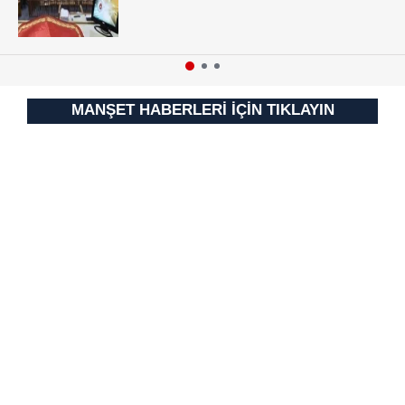
vasıtasıyla belirleyebilirsiniz. Çerezlere ilişkin detaylı bilgi
için Ayarlar butonuna tıklayabilir,
Çerez Bilgilendirme
Metnimizi
ziyaret edebilirsiniz.
6698 sayılı Kişisel Verilerin Korunması Kanunu uyarınca
MANŞET HABERLERİ İÇİN TIKLAYIN
hazırlanmış Aydınlatma Metnimizi okumak ve sitemizde
ilgili mevzuata uygun olarak kullanılan çerezlerle ilgili bilgi
almak için lütfen
tıklayınız
.