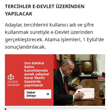
TERCİHLER E-DEVLET ÜZERİNDEN
YAPILACAK
Adaylar, tercihlerini kullanıcı adı ve şifre
kullanmak suretiyle e-Devlet üzerinden
gerçekleştirecek. Atama işlemleri, 1 Eylül'de
sonuçlandırılacak.
Son dakika!
Kamu
kurumlarında
esnek çalışma!
Karar Resmi
Gazete'de
yayımlandı