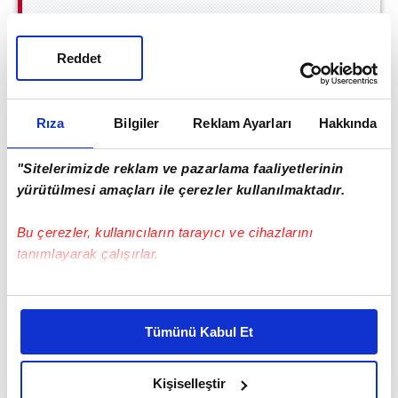
Personel alımları devam ediyor! Personel
alımı başvuru şartları nelerdir?
Reddet
Rıza
Bilgiler
Reklam Ayarları
Hakkında
"Sitelerimizde reklam ve pazarlama faaliyetlerinin
yürütülmesi amaçları ile çerezler kullanılmaktadır.
Bu çerezler, kullanıcıların tarayıcı ve cihazlarını
tanımlayarak çalışırlar.
Bu çerezlere izin vermeniz halinde sizlere özel
kişiselleştirilmiş reklamlar sunabilir, sayfalarımızda sizlere
Tümünü Kabul Et
daha iyi reklam deneyimi yaşatabiliriz. Bunu yaparken
amacımızın size daha iyi bir reklam deneyimi sunmak
olduğunu ve sizlere en iyi içerikleri sunabilmek adına
Kişiselleştir