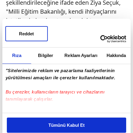
şekillendirileceğine ifade eden Ziya Seçuk,
"Milli Eğitim Bakanlığı, kendi ihtiyaçlarını
istatiksel olarak ortaya koyduktan sonra
bunu Maliye Bakanlığı ve ilgili kuruluşlarla
Reddet
görüşüyoruz" dedi.
Rıza
Bilgiler
Reklam Ayarları
Hakkında
"Sitelerimizde reklam ve pazarlama faaliyetlerinin
yürütülmesi amaçları ile çerezler kullanılmaktadır.
Bu çerezler, kullanıcıların tarayıcı ve cihazlarını
tanımlayarak çalışırlar.
Bu çerezlere izin vermeniz halinde sizlere özel
kişiselleştirilmiş reklamlar sunabilir, sayfalarımızda sizlere
Tümünü Kabul Et
daha iyi reklam deneyimi yaşatabiliriz. Bunu yaparken