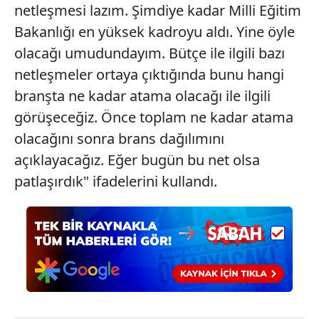
netleşmesi lazım. Şimdiye kadar Milli Eğitim
Çerezlere ilişkin tercihlerinizi aşağıda yer alan panel
Bakanlığı en yüksek kadroyu aldı. Yine öyle
vasıtasıyla belirleyebilirsiniz. Çerezlere ilişkin detaylı bilgi
olacağı umudundayım. Bütçe ile ilgili bazı
için Ayarlar butonuna tıklayabilir,
Çerez Bilgilendirme
netleşmeler ortaya çıktığında bunu hangi
Metnimizi
ziyaret edebilirsiniz.
branşta ne kadar atama olacağı ile ilgili
6698 sayılı Kişisel Verilerin Korunması Kanunu uyarınca
görüşeceğiz. Önce toplam ne kadar atama
hazırlanmış Aydınlatma Metnimizi okumak ve sitemizde
olacağını sonra brans dağılımını
ilgili mevzuata uygun olarak kullanılan çerezlerle ilgili bilgi
açıklayacağız. Eğer bugün bu net olsa
almak için lütfen
tıklayınız
.
patlaşırdık" ifadelerini kullandı.