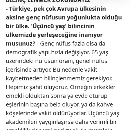
Her halükârda, kullanıcılar, bu çerezlere izin vermedikleri
- Türkiye, pek çok Avrupa ülkesinin
takdirde, kullanıcılara hedefli reklamlar
aksine genç nüfusun yoğunlukta olduğu
gösterilmeyecektir."
bir ülke. 'Üçüncü yaş' bilincinin
Sizlere daha iyi bir hizmet sunabilmek için İnternet
ülkemizde yerleşeceğine inanıyor
Sitemizde kendimize ve üçüncü kişilere ait çerezler
musunuz?
- Genç nüfus fazla olsa da
kullanılmaktadır. Bu çerezler vasıtasıyla çeşitli kişisel
demografik yapı hızla değişiyor. 65 yaş
verileriniz işlenmekte olup gerekli olan çerezler bilgi
toplumu hizmetlerinin sunulması amacıyla
üzerindeki nüfusun oranı, genel nüfus
kullanılmaktadır. Diğer çerezler, sitemizin daha işlevsel
içerisinde artıyor. Bu nedenle vakit
kılınması ve kişiselleştirilmesi ve sizlere yönelik
kaybetmeden bilinçlenmemiz gerekiyor.
reklam/pazarlama faaliyetlerinin yapılması, amaçlarıyla
Hepimiz şahit oluyoruz. Örneğin erkekler
sınırlı olarak açık rızanız dahilinde kullanılacaktır.
emekli olduktan sonra ya evde oturup
Çerezlere ilişkin tercihlerinizi aşağıda yer alan panel
eşlerinin başına bela oluyor, ya da kahve
vasıtasıyla belirleyebilirsiniz. Çerezlere ilişkin detaylı bilgi
köşelerinde vakit öldürüyorlar. Üçüncü yaş
için Ayarlar butonuna tıklayabilir,
Çerez Bilgilendirme
akademileri yaygınlaşırsa daha verimli bir
Metnimizi
ziyaret edebilirsiniz.