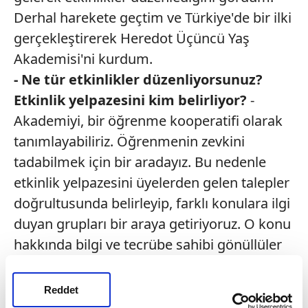
Derhal harekete geçtim ve Türkiye'de bir ilki
gerçekleştirerek Heredot Üçüncü Yaş
Akademisi'ni kurdum.
- Ne tür etkinlikler düzenliyorsunuz?
Etkinlik yelpazesini kim belirliyor?
-
Akademiyi, bir öğrenme kooperatifi olarak
tanımlayabiliriz. Öğrenmenin zevkini
tadabilmek için bir aradayız. Bu nedenle
etkinlik yelpazesini üyelerden gelen talepler
doğrultusunda belirleyip, farklı konulara ilgi
duyan grupları bir araya getiriyoruz. O konu
hakkında bilgi ve tecrübe sahibi gönüllüler
de grupların yöneticiliğini üstleniyor.
Paylaşarak öğrenmek ana fikrimiz.
Reddet
Konferanslara katılıyoruz, okuma