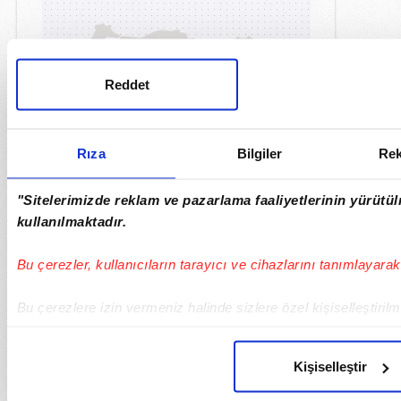
Reddet
Rıza
Bilgiler
Rek
"Sitelerimizde reklam ve pazarlama faaliyetlerinin yürütül
kullanılmaktadır.
Bu çerezler, kullanıcıların tarayıcı ve cihazlarını tanımlayarak 
Bu çerezlere izin vermeniz halinde sizlere özel kişiselleştiril
sizlere daha iyi reklam deneyimi yaşatabiliriz. Bunu yaparken
deneyimi sunmak olduğunu ve sizlere en iyi içerikleri sunabi
Kişiselleştir
gösterdiğimizi ve bu noktada, reklamların maliyetlerimizi kar
olduğunu sizlere hatırlatmak isteriz.