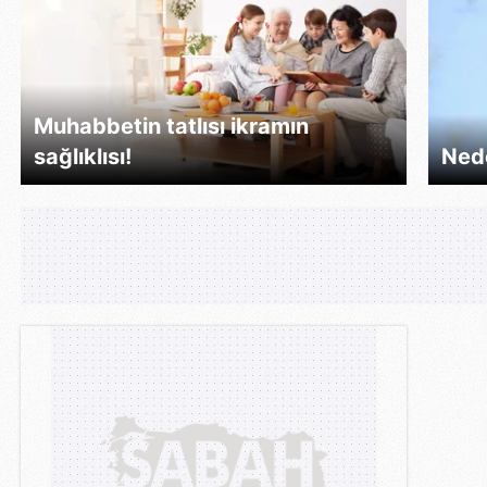
Muhabbetin tatlısı ikramın
sağlıklısı!
Ned