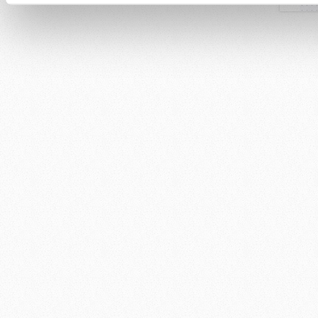
Her halükârda, kullanıcılar, bu çerezlere izin vermedikleri takd
gösterilmeyecektir."
Sizlere daha iyi bir hizmet sunabilmek için İnternet Sitemizde
kullanılmaktadır. Bu çerezler vasıtasıyla çeşitli kişisel veriler
bilgi toplumu hizmetlerinin sunulması amacıyla kullanılmaktadı
kılınması ve kişiselleştirilmesi ve sizlere yönelik reklam/paza
sınırlı olarak açık rızanız dahilinde kullanılacaktır.
Çerezlere ilişkin tercihlerinizi aşağıda yer alan panel vasıtasıyl
detaylı bilgi için Ayarlar butonuna tıklayabilir,
Çerez Bilgilend
6698 sayılı Kişisel Verilerin Korunması Kanunu uyarınca ha
sitemizde ilgili mevzuata uygun olarak kullanılan çerezlerle ilgi