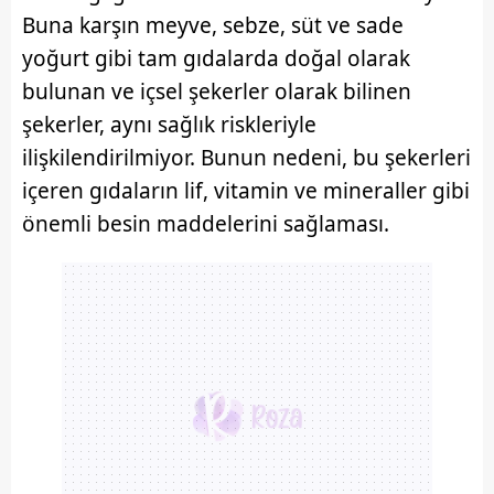
Buna karşın meyve, sebze, süt ve sade
6698 sayılı Kişisel Verilerin Korunması Kanunu uyarınca
yoğurt gibi tam gıdalarda doğal olarak
hazırlanmış Aydınlatma Metnimizi okumak ve sitemizde
bulunan ve içsel şekerler olarak bilinen
ilgili mevzuata uygun olarak kullanılan çerezlerle ilgili bilgi
almak için lütfen
tıklayınız
.
şekerler, aynı sağlık riskleriyle
ilişkilendirilmiyor. Bunun nedeni, bu şekerleri
içeren gıdaların lif, vitamin ve mineraller gibi
önemli besin maddelerini sağlaması.