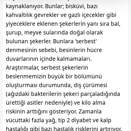
kaynaklanıyor. Bunlar; bisküvi, bazı
Her halükârda, kullanıcılar, bu çerezlere izin vermedikleri
kahvaltılık gevrekler ve gazlı içecekler gibi
takdirde, kullanıcılara hedefli reklamlar
gösterilmeyecektir."
yiyeceklere eklenen şekerlerin yanı sıra bal,
şurup, meyve sularında doğal olarak
Sizlere daha iyi bir hizmet sunabilmek için İnternet
bulunan şekerler. Bunlara 'serbest'
Sitemizde kendimize ve üçüncü kişilere ait çerezler
denmesinin sebebi, besinlerin hücre
kullanılmaktadır. Bu çerezler vasıtasıyla çeşitli kişisel
verileriniz işlenmekte olup gerekli olan çerezler bilgi
duvarlarının içinde kalmamaları.
toplumu hizmetlerinin sunulması amacıyla
Araştırmalar, serbest şekerlerin
kullanılmaktadır. Diğer çerezler, sitemizin daha işlevsel
beslenmemizin büyük bir bölümünü
kılınması ve kişiselleştirilmesi ve sizlere yönelik
oluşturması durumunda, diş çürümesi
reklam/pazarlama faaliyetlerinin yapılması, amaçlarıyla
sınırlı olarak açık rızanız dahilinde kullanılacaktır.
(ağızdaki bakterilerin şekeri parçaladığında
ürettiği asitler nedeniyle) ve kilo alma
Çerezlere ilişkin tercihlerinizi aşağıda yer alan panel
riskinin arttığını gösteriyor. Zamanla
vasıtasıyla belirleyebilirsiniz. Çerezlere ilişkin detaylı bilgi
vücuttaki fazla yağ, tip 2 diyabet ve kalp
için Ayarlar butonuna tıklayabilir,
Çerez Bilgilendirme
Metnimizi
ziyaret edebilirsiniz.
hastalığı gibi bazı hastalık risklerini artırıyor.