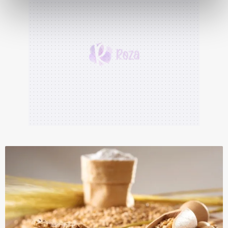
reklamların maliyetlerimizi karşılamak noktasında tek gelir
kalemimiz olduğunu sizlere hatırlatmak isteriz.
Her halükârda, kullanıcılar, bu çerezlere izin vermedikleri
takdirde, kullanıcılara hedefli reklamlar
gösterilmeyecektir."
Sizlere daha iyi bir hizmet sunabilmek için İnternet
Sitemizde kendimize ve üçüncü kişilere ait çerezler
kullanılmaktadır. Bu çerezler vasıtasıyla çeşitli kişisel
verileriniz işlenmekte olup gerekli olan çerezler bilgi
toplumu hizmetlerinin sunulması amacıyla
kullanılmaktadır. Diğer çerezler, sitemizin daha işlevsel
kılınması ve kişiselleştirilmesi ve sizlere yönelik
reklam/pazarlama faaliyetlerinin yapılması, amaçlarıyla
sınırlı olarak açık rızanız dahilinde kullanılacaktır.
Çerezlere ilişkin tercihlerinizi aşağıda yer alan panel
vasıtasıyla belirleyebilirsiniz. Çerezlere ilişkin detaylı bilgi