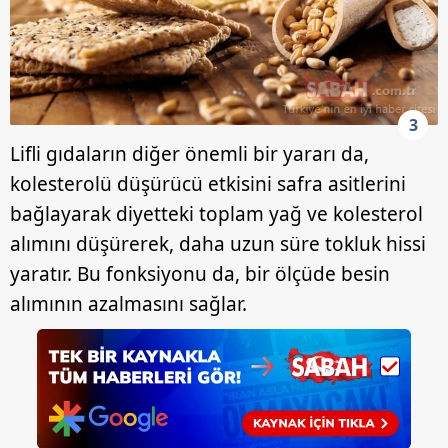
için Ayarlar butonuna tıklayabilir,
Çerez Bilgilendirme
Metnimizi
ziyaret edebilirsiniz.
6698 sayılı Kişisel Verilerin Korunması Kanunu uyarınca
hazırlanmış Aydınlatma Metnimizi okumak ve sitemizde
3
ilgili mevzuata uygun olarak kullanılan çerezlerle ilgili bilgi
Lifli gıdaların diğer önemli bir yararı da,
almak için lütfen
tıklayınız
.
kolesterolü düşürücü etkisini safra asitlerini
bağlayarak diyetteki toplam yağ ve kolesterol
alımını düşürerek, daha uzun süre tokluk hissi
yaratır. Bu fonksiyonu da, bir ölçüde besin
alımının azalmasını sağlar.