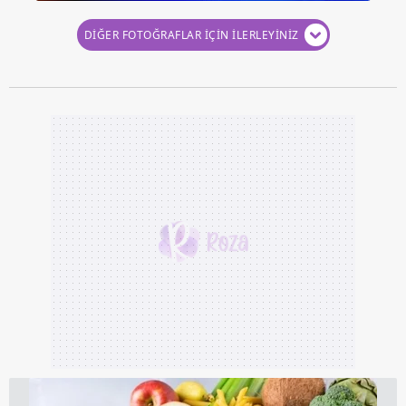
DİĞER FOTOĞRAFLAR İÇİN İLERLEYİNİZ