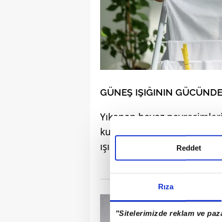
GÜNEŞ IŞIĞININ GÜCÜND
Yıkanan beyaz nevresimler
kurtarmanın en etkili yolu
ışığı altında kurutmaktır.
Reddet
Rıza
"Sitelerimizde reklam ve paza