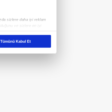
ızda sizlere daha iyi reklam
duğunu ve sizlere en iyi
liyetlerimizi karşılamak
Tümünü Kabul Et
ar gösterilmeyecektir."
çerezler kullanılmaktadır. Bu
u hizmetlerinin sunulması
i ve sizlere yönelik
nılacaktır.
kin detaylı bilgi için Ayarlar
ak ve sitemizde ilgili