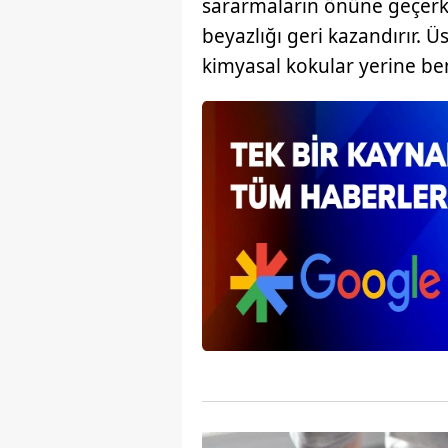
sararmaların önüne geçerk
mevzuata uygun olarak kullanılan
beyazlığı geri kazandırır. Ü
kimyasal kokular yerine ben