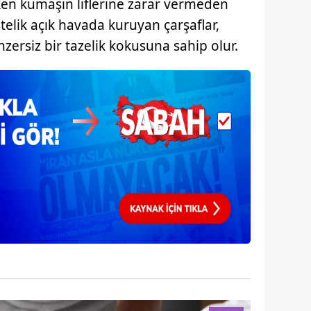
en kumaşın liflerine zarar vermeden
 çerezlerle ilgili bilgi almak için lütfen
tıklayınız
.
stelik açık havada kuruyan çarşaflar,
zersiz bir tazelik kokusuna sahip olur.