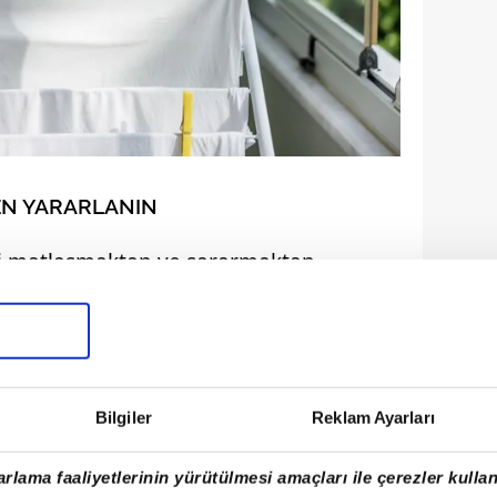
EN YARARLANIN
i matlaşmaktan ve sararmaktan
, onları açık havada ve doğrudan güneş
Bilgiler
Reklam Ayarları
rlama faaliyetlerinin yürütülmesi amaçları ile çerezler kullan