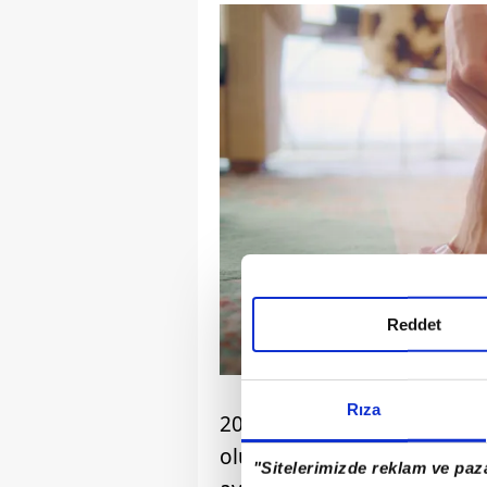
Reddet
Rıza
2025 sonbahar ayakkabı tren
oluşan bir dilek listesi gib
"Sitelerimizde reklam ve paza