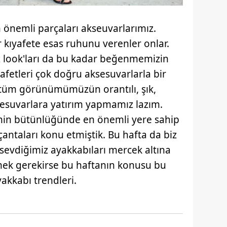
n önemli parçaları akseuvarlarımız.
 kıyafete esas ruhunu verenler onlar.
 look'ları da bu kadar beğenmemizin
ıyafetleri çok doğru aksesuvarlarla bir
i tüm görünümümüzün orantılı, şık,
ksesuvarlara yatırım yapmamız lazım.
inin bütünlüğünde en önemli yere sahip
çantaları konu etmiştik. Bu hafta da biz
e sevdiğimiz ayakkabıları mercek altına
emek gerekirse bu haftanın konusu bu
kkabı trendleri.