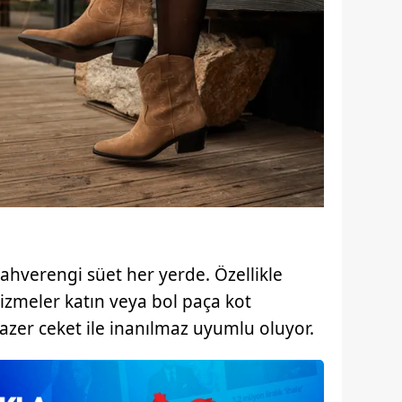
 çerezlerle ilgili bilgi almak için lütfen
tıklayınız
.
kahverengi süet her yerde. Özellikle
izmeler katın veya bol paça kot
lazer ceket ile inanılmaz uyumlu oluyor.