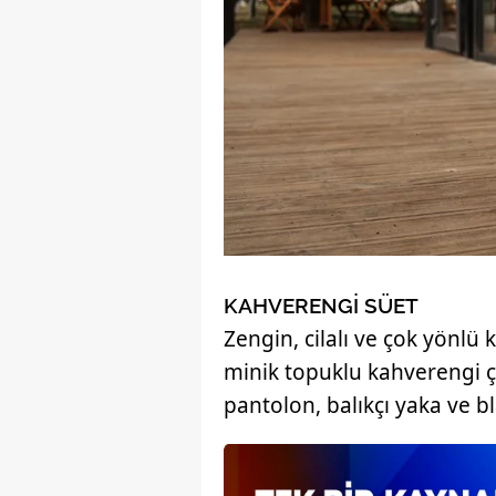
mevzuata uygun olarak kullanılan
KAHVERENGİ SÜET
Zengin, cilalı ve çok yönlü 
minik topuklu kahverengi ç
pantolon, balıkçı yaka ve b