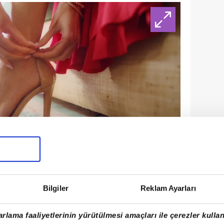
Bilgiler
Reklam Ayarları
dleri listesi, gardırop klasiklerinden
i. Bale ayakkabılarından ilham alan spor
rlama faaliyetlerinin yürütülmesi amaçları ile çerezler kullan