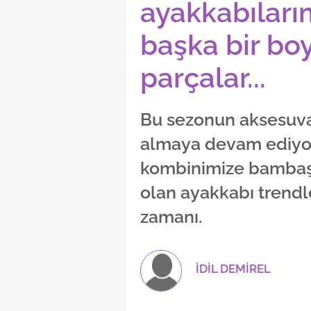
ayakkabıları
başka bir bo
parçalar...
Bu sezonun aksesuvar
almaya devam ediyoru
kombinimize bambaşk
olan ayakkabı trend
zamanı.
İDİL DEMİREL