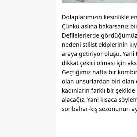
Dolaplarımızın kesinlikle e
Çünkü aslına bakarsanız bir
Defilelerlerde gördüğümüz
nedeni stilist ekiplerinin k
araya getiriyor oluşu. Yan
dikkat çekici olması için a
Geçtiğimiz hafta bir komb
olan unsurlardan biri olan 
kadınların farklı bir şekild
alacağız. Yani kısaca söyl
sonbahar-kış sezonunun aya