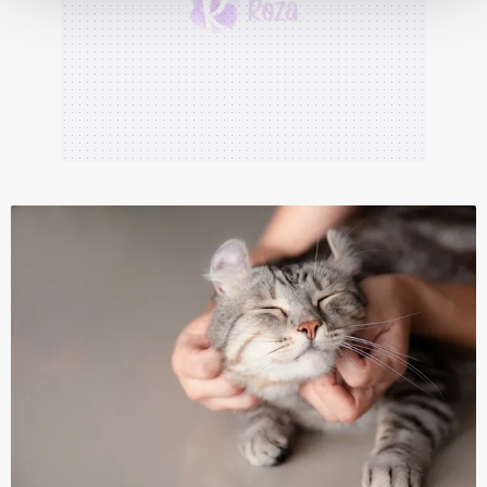
Her halükârda, kullanıcılar, bu çerezlere izin vermedikleri
takdirde, kullanıcılara hedefli reklamlar
gösterilmeyecektir."
Sizlere daha iyi bir hizmet sunabilmek için İnternet
Sitemizde kendimize ve üçüncü kişilere ait çerezler
kullanılmaktadır. Bu çerezler vasıtasıyla çeşitli kişisel
verileriniz işlenmekte olup gerekli olan çerezler bilgi
toplumu hizmetlerinin sunulması amacıyla
kullanılmaktadır. Diğer çerezler, sitemizin daha işlevsel
kılınması ve kişiselleştirilmesi ve sizlere yönelik
reklam/pazarlama faaliyetlerinin yapılması, amaçlarıyla
sınırlı olarak açık rızanız dahilinde kullanılacaktır.
Çerezlere ilişkin tercihlerinizi aşağıda yer alan panel
vasıtasıyla belirleyebilirsiniz. Çerezlere ilişkin detaylı bilgi
için Ayarlar butonuna tıklayabilir,
Çerez Bilgilendirme
Metnimizi
ziyaret edebilirsiniz.