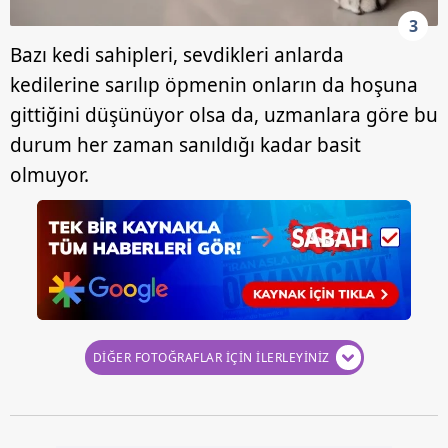
3
6698 sayılı Kişisel Verilerin Korunması Kanunu uyarınca
Bazı kedi sahipleri, sevdikleri anlarda
hazırlanmış Aydınlatma Metnimizi okumak ve sitemizde
ilgili mevzuata uygun olarak kullanılan çerezlerle ilgili bilgi
kedilerine sarılıp öpmenin onların da hoşuna
almak için lütfen
tıklayınız
.
gittiğini düşünüyor olsa da, uzmanlara göre bu
durum her zaman sanıldığı kadar basit
olmuyor.
DİĞER FOTOĞRAFLAR İÇİN İLERLEYİNİZ