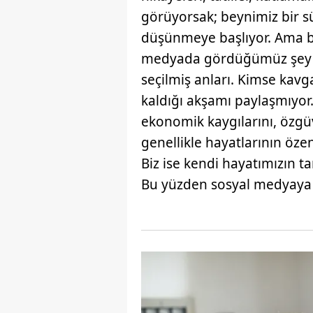
mevzuata uygun olarak kullanılan
görüyorsak; beynimiz bir s
düşünmeye başlıyor. Ama b
medyada gördüğümüz şey in
seçilmiş anları. Kimse kavg
kaldığı akşamı paylaşmıyor.
ekonomik kaygılarını, özgüv
genellikle hayatlarının özen
Biz ise kendi hayatımızın ta
Bu yüzden sosyal medyaya 