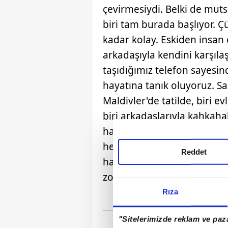
çevirmesiydi. Belki de m
biri tam burada başlıyor. 
kadar kolay. Eskiden insan 
arkadaşıyla kendini karşıla
taşıdığımız telefon sayesin
hayatına tanık oluyoruz. S
Maldivler'de tatilde, biri evl
biri arkadaşlarıyla kahkaha
hayat yaşıyor gibi görünüyo
hesap yapmaya başlıyor. "
Reddet
hayatım neden böyle değil,
zorlanıyorum?" Ve mutsuzl
Rıza
"Sitelerimizde reklam ve paza