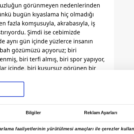
utsuzluğun görünmeyen nedenlerinden
Çünkü bugün kıyaslama hiç olmadığı
en fazla komşusuyla, akrabasıyla, iş
ştırıyordu. Şimdi ise cebimizde
de aynı gün içinde yüzlerce insanın
abah gözümüzü açıyoruz; biri
enmiş, biri terfi almış, biri spor yapıyor,
lar içinde, biri kusursuz görünen bir
r. Bir süre sonra beynimiz sessizce bir
Ben neden burada değilim, benim
 Herkes mutlu da bir ben mi
uk çoğu zaman burada başlıyor.
Bilgiler
Reklam Ayarları
rlama faaliyetlerinin yürütülmesi amaçları ile çerezler kullan