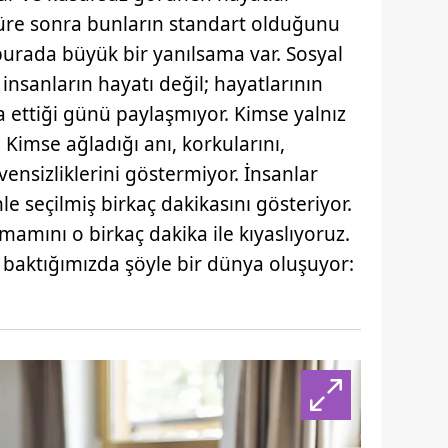
 çerezlerle ilgili bilgi almak için lütfen
tıklayınız
.
üre sonra bunların standart olduğunu
urada büyük bir yanılsama var. Sosyal
sanların hayatı değil; hayatlarının
a ettiği günü paylaşmıyor. Kimse yalnız
 Kimse ağladığı anı, korkularını,
ensizliklerini göstermiyor. İnsanlar
le seçilmiş birkaç dakikasını gösteriyor.
mamını o birkaç dakika ile kıyaslıyoruz.
baktığımızda şöyle bir dünya oluşuyor: