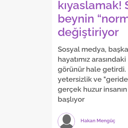
kıyaslamak!
beynin “norma
değiştiriyor
Sosyal medya, başkal
hayatımız arasındaki
görünür hale getirdi
yetersizlik ve "gerid
gerçek huzur insanı
başlıyor
Hakan Mengüç