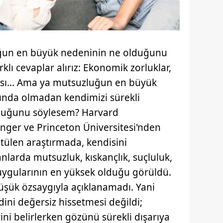
ğun en büyük nedeninin ne olduğunu
lı cevaplar alırız: Ekonomik zorluklar,
ygısı... Ama ya mutsuzluğun en büyük
kında olmadan kendimizi sürekli
lduğunu söylesem? Harvard
Langer ve Princeton Üniversitesi'nden
tülen araştırmada, kendisini
anlarda mutsuzluk, kıskançlık, suçluluk,
duygularının en yüksek olduğu görüldü.
şük özsaygıyla açıklanamadı. Yani
dini değersiz hissetmesi değildi;
ini belirlerken gözünü sürekli dışarıya